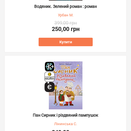
Водяник. Зелений роман : роман
Урбан М.
399,00 грн
250,00 грн
Купити
Пан Сирник і різдвяний пампушок
Лінинська С.