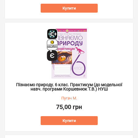
Купити
Пізнаємо природу. 6 клас. Практикум (до модельної
навч. програми Коршевнюк Т.В.) НУШ
Пугач М.
75,00 грн
Купити