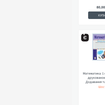
80,00
КУП
Математика. 1 
друкованою
Додавання та 
Шост