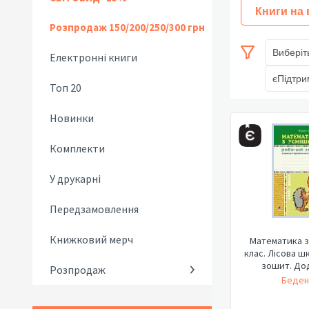
Книги на
Розпродаж 150/200/250/300 грн
Виберіт
Електронні книги
єПідтри
Топ 20
Новинки
Комплекти
У друкарні
Передзамовлення
Книжковий мерч
Математика з
клас. Лісова ш
зошит. Дод
Розпродаж
Беден