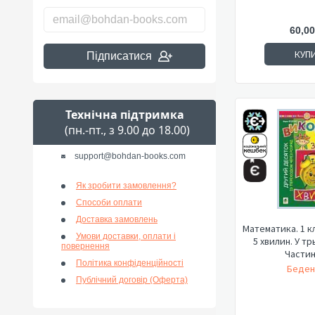
60,00
КУП
Підписатися
Технічна підтримка
(пн.-пт., з 9.00 до 18.00)
support@bohdan-books.com
Як зробити замовлення?
Способи оплати
Доставка замовлень
Математика. 1 к
Умови доставки, оплати і
5 хвилин. У тр
повернення
Частина
Політика конфіденційності
Беден
Публічний договір (Оферта)