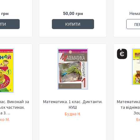
 грн
50,00 грн
Нема
ИТИ
КУПИТИ
ПЕ
лас. Виконай за
Математика. 1 клас. Диктанти.
Математика.
ьох частинах.
НУШ
та відніма
 3. ...
Зош
Будна Н.
ко М.
Б