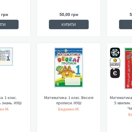
 грн
50,00 грн
5
ИТИ
КУПИТИ
. 1 клас.
Математика. 1 клас. Веселі
Математика.
 знань. НУШ
прописи. НУШ
5 хвилин.
Ча
ко М.
Беденко М.
Б