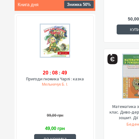
Книга дня
Знижка 50%
50,00
КУП
20
:
08
:
48
Пригоди гномика Чарлі : казка
Мельничук Б. І.
Математика з
клас. Диво-де
99,00 грн
зошит. Дії 
Беден
49,00 грн