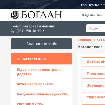
РОЗПРОДАЖ ~ 1
Видавництво
Телефони для замовлення:
(067) 350-18-70
Головна
Ката
Завантажити прайс
Каталог книг
Каталог книг
Дитяча лі
Підручники та електронні
додатки
Початков
Літня школа-гра -15%
Зовнішнє
Богданова шкільна наука -15%
Універсал
СВІТОВИД -15%