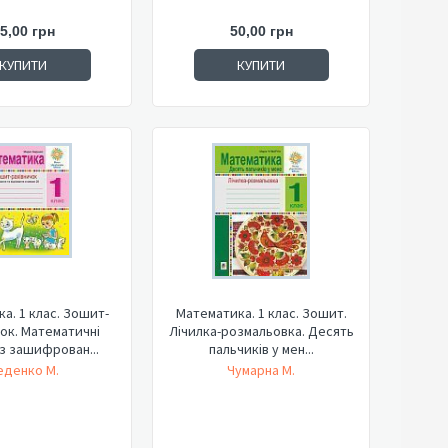
5,00 грн
50,00 грн
КУПИТИ
КУПИТИ
а. 1 клас. Зошит-
Математика. 1 клас. Зошит.
ок. Математичні
Лічилка-розмальовка. Десять
із зашифрован...
пальчиків у мен...
еденко М.
Чумарна М.