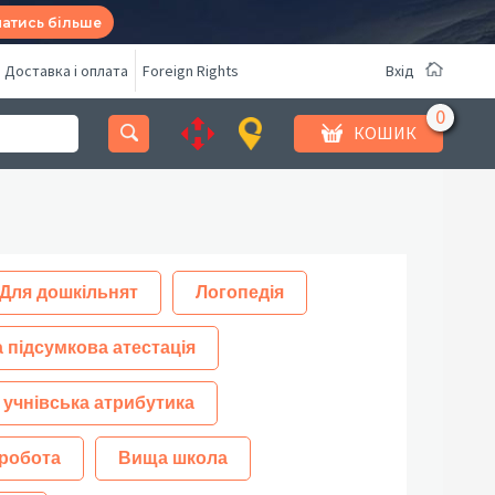
натись більше
Доставка і оплата
Foreign Rights
Вхід
КОШИК
Для дошкільнят
Логопедія
 підсумкова атестація
 учнівська атрибутика
робота
Вища школа