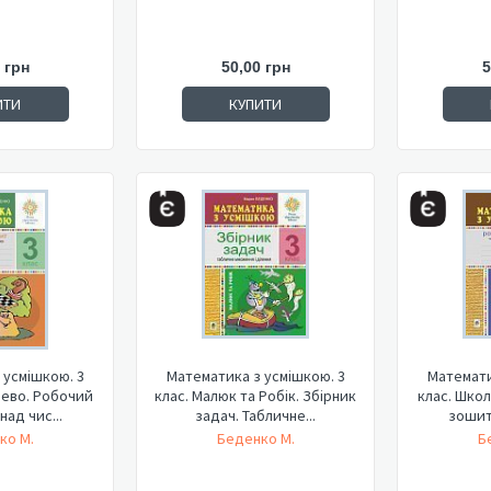
 грн
50,00 грн
5
ИТИ
КУПИТИ
 усмішкою. 3
Математика з усмішкою. 3
Математи
рево. Робочий
клас. Малюк та Робік. Збірник
клас. Школ
над чис...
задач. Табличне...
зошит.
ко М.
Беденко М.
Б