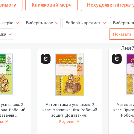
 вимогу
Книжковий мерч
Нехудожня літерат
ь серію
Виберіть клас
Виберіть предмет
Виберіть т
мка
Показати
Зна
 усмішкою. 2
Математика з усмішкою. 2
Математи
кола. Робочий
клас. Мавпочка Чіта. Робочий
клас. Приг
авання ...
зошит. Додавання...
Робочи
ко М.
Беденко М.
Б