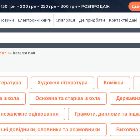
50 грн ~ 200 грн ~ 250 грн ~ 300 грн ~ РОЗПРОДАЖ
Діз
Новини
Електронні книги
Співпраця
Де придбати
Контактні дані
лог
Каталог книг
тература
Художня література
Комікси
а школа
Основна та старша школа
Державна
 незалежне оцінювання
Грамоти, дипломи та інша
ьні довідники, словники та розмовники
Виховна 