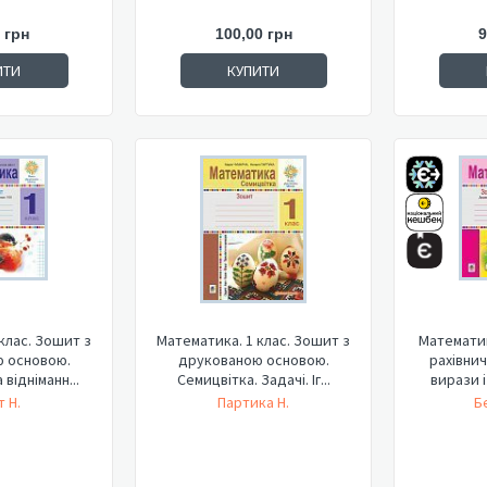
 грн
100,00 грн
9
ИТИ
КУПИТИ
клас. Зошит з
Математика. 1 клас. Зошит з
Математик
 основою.
друкованою основою.
рахівнич
відніманн...
Семицвітка. Задачі. Іг...
вирази 
 Н.
Партика Н.
Б