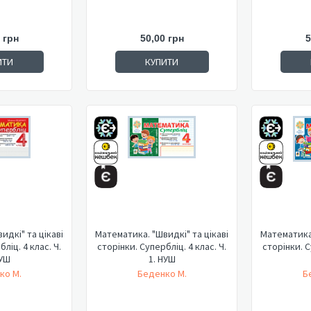
 грн
50,00 грн
5
ИТИ
КУПИТИ
идкі" та цікаві
Математика. "Швидкі" та цікаві
Математика.
ліц. 4 клас. Ч.
сторінки. Супербліц. 4 клас. Ч.
сторінки. С
НУШ
1. НУШ
ко М.
Беденко М.
Б