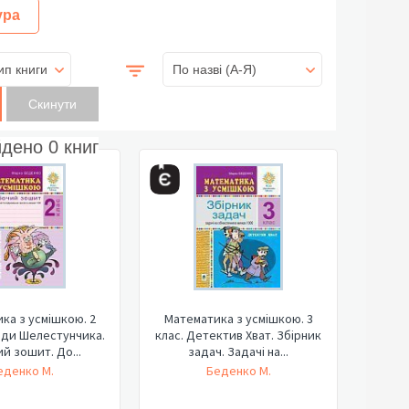
ура
ип книги
По назві (A-Я)
йдено
0
книг
ка з усмішкою. 2
Математика з усмішкою. 3
оди Шелестунчика.
клас. Детектив Хват. Збірник
й зошит. До...
задач. Задачі на...
еденко М.
Беденко М.