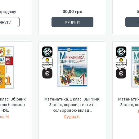
продажу
30,00 грн
5
КУПИТИ
ЯНУТИ
клас. Збірник
Математика. 1 клас. ЗБІРНИК.
Математика
кові барвисті
Задачі, вправи, тести (з
Задачі, в
. НУШ
кольоровою вклад...
ко М.
Будна Н.