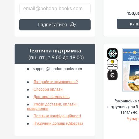
450,0
КУП
Підписатися
Технічна підтримка
(пн.-пт., з 9.00 до 18.00)
support@bohdan-books.com
Як зробити замовлення?
Способи оплати
Доставка замовлень
"Українська 
Умови доставки, оплати і
підручник для 5
повернення
загальної
Політика конфіденційності
Чумар
Публічний договір (Оферта)