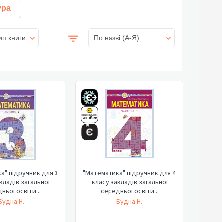
ура
ип книги
По назві (A-Я)
а" підручник для 3
"Математика" підручник для 4
кладів загальної
класу закладів загальної
ньої освіти...
середньої освіти...
Будна Н.
Будна Н.