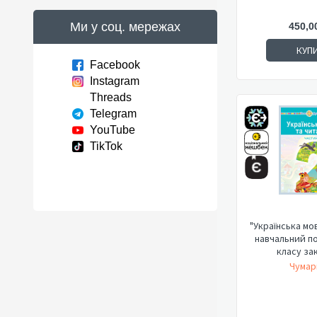
Ми у соц. мережах
450,0
КУП
Facebook
Instagram
Threads
Telegram
YouTube
TikTok
"Українська мо
навчальний по
класу зак
Чумар