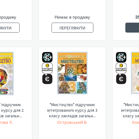
продажу
Немає в продажу
3
ЯНУТИ
ПЕРЕГЛЯНУТИ
 підручник
"Мистецтво" підручник
"Мистец
 курсу для 2
інтегрованого курсу для 3
інтегров
в загальн...
класу закладів загальн...
класу за
ова Л.
Островський В.
Кон