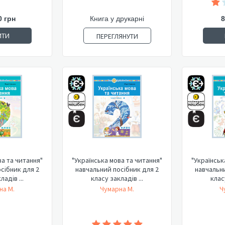
0 грн
Книга у друкарні
8
ИТИ
ПЕРЕГЛЯНУТИ
ва та читання"
"Українська мова та читання"
"Українськ
сібник для 2
навчальний посібник для 2
навчальни
ладів ...
класу закладів ...
класу
на М.
Чумарна М.
Ч