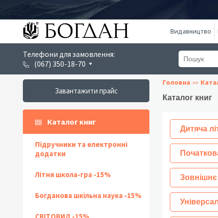
Видавництво
Телефони для замовлення:
(067) 350-18-70
Головна
Ката
Завантажити прайс
Каталог книг
Каталог книг
Дитяча лі
Підручники та електронні
додатки
Початков
Літня школа-гра -15%
Зовнішнє
Богданова шкільна наука -15%
Універсал
СВІТОВИД -15%