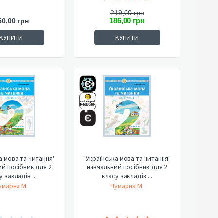
219,00 грн
186,00 грн
50,00 грн
КУПИТИ
КУПИТИ
а мова та читання"
"Українська мова та читання"
й посібник для 2
навчальний посібник для 2
 закладів ...
класу закладів ...
умарна М.
Чумарна М.