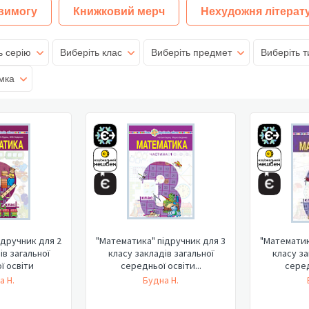
 вимогу
Книжковий мерч
Нехудожня літерат
ь серію
Виберіть клас
Виберіть предмет
Виберіть т
мка
ідручник для 2
"Математика" підручник для 3
"Математик
ів загальної
класу закладів загальної
класу за
ї освіти
середньої освіти...
серед
а Н.
Будна Н.