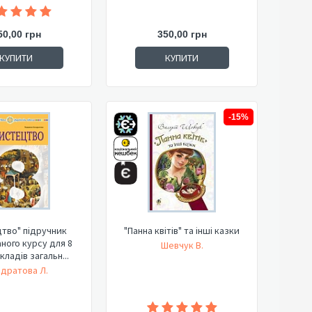
50,00 грн
350,00 грн
КУПИТИ
КУПИТИ
-15%
тво" підручник
"Панна квітів" та інші казки
аного курсу для 8
Шевчук В.
кладів загальн...
дратова Л.