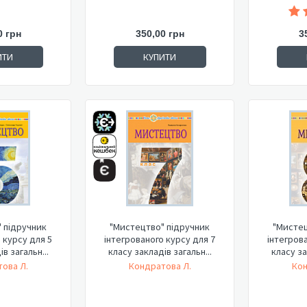
0 грн
350,00 грн
3
ИТИ
КУПИТИ
 підручник
"Мистецтво" підручник
"Мистец
 курсу для 5
інтегрованого курсу для 7
інтегров
в загальн...
класу закладів загальн...
класу за
ова Л.
Кондратова Л.
Кон