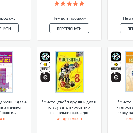
продажу
Немає в продажу
Нема
ЯНУТИ
ПЕРЕГЛЯНУТИ
ПЕ
ідручник для 4
"Мистецтво" підручник для 8
"Мистец
ів загальної
класу загальноосвітніх
інтегров
освіти...
навчальних закладів
класу за
а Н.
Кондратова Л.
Кон