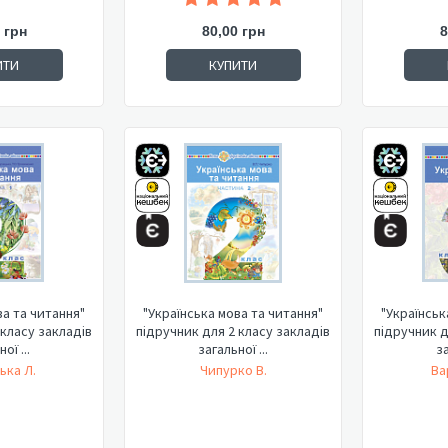
 грн
80,00 грн
8
ИТИ
КУПИТИ
ва та читання"
"Українська мова та читання"
"Українськ
 класу закладів
підручник для 2 класу закладів
підручник д
ої ...
загальної ...
за
ька Л.
Чипурко В.
Ва