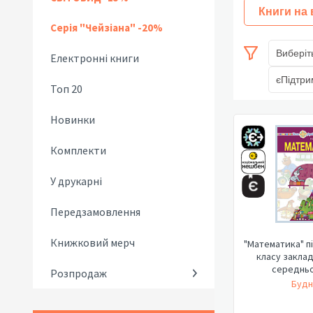
Книги на
Серія "Чейзіана" -20%
Виберіт
Електронні книги
єПідтри
Топ 20
Новинки
Комплекти
У друкарні
Передзамовлення
Книжковий мерч
"Математика" п
класу заклад
середньо
Розпродаж
Будн