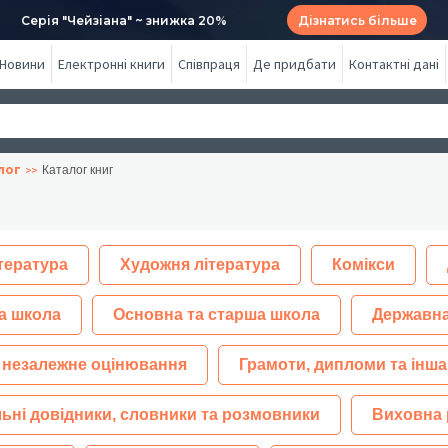
Серія "Чейзіана" ~ знижка 20%
Дізнатись більше
Новини
Електронні книги
Співпраця
Де придбати
Контактні дані
лог
Каталог книг
тература
Художня література
Комікси
а школа
Основна та старша школа
Державна
 незалежне оцінювання
Грамоти, дипломи та інша
ьні довідники, словники та розмовники
Виховна 