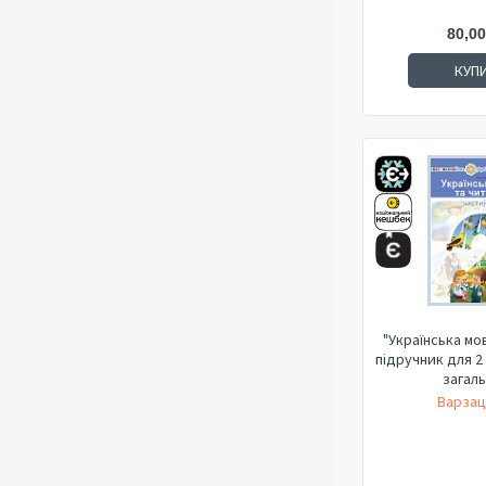
80,00
КУП
"Українська мо
підручник для 2
загальн
Варзац