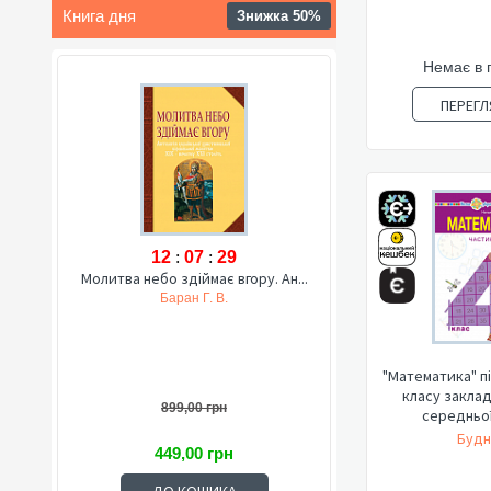
Книга дня
Знижка 50%
Немає в 
ПЕРЕГЛ
12
:
07
:
28
Молитва небо здіймає вгору. Ан...
Баран Г. В.
"Математика" п
класу заклад
899,00 грн
середньої 
Будн
449,00 грн