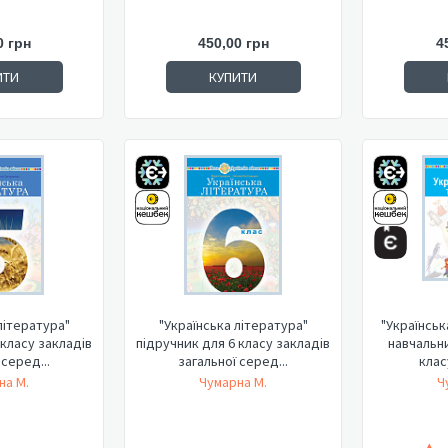
0 грн
450,00 грн
4
ИТИ
КУПИТИ
література"
"Українська література"
"Українськ
 класу закладів
підручник для 6 класу закладів
навчальни
 серед...
загальної серед...
класу
на М.
Чумарна М.
Ч