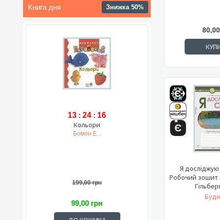
Книга дня
Знижка 50%
80,00
КУП
13
:
24
:
15
Кольори
Бомон Е. .
Я досліджую с
Робочий зошит 
199,00 грн
Гільберг 
Будн
99,00 грн