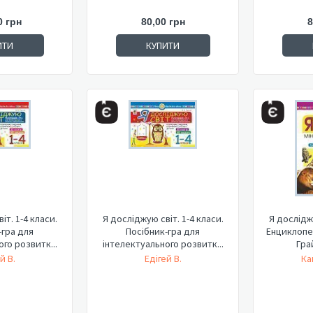
0 грн
80,00 грн
8
ИТИ
КУПИТИ
іт. 1-4 класи.
Я досліджую світ. 1-4 класи.
Я досліджу
-гра для
Посібник-гра для
Енциклопед
го розвитк...
інтелектуального розвитк...
Грай
й В.
Едігей В.
Ка