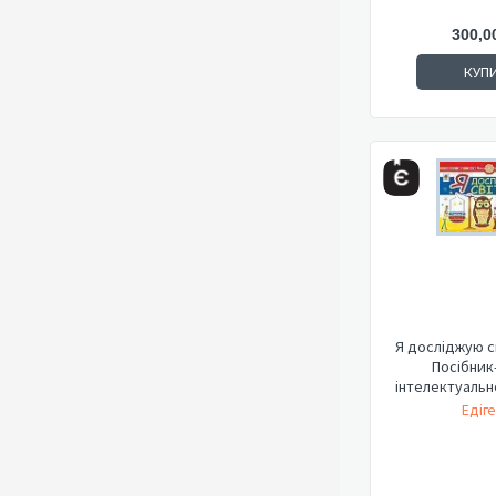
300,0
КУП
Я досліджую св
Посібник
інтелектуально
Едіге