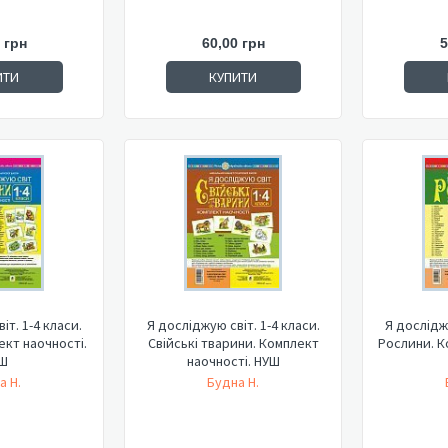
 грн
60,00 грн
5
ИТИ
КУПИТИ
іт. 1-4 класи.
Я досліджую світ. 1-4 класи.
Я досліджу
ект наочності.
Свійські тварини. Комплект
Рослини. К
Ш
наочності. НУШ
а Н.
Будна Н.