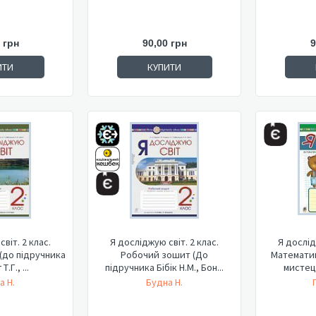
 грн
90,00 грн
9
ИТИ
КУПИТИ
віт. 2 клас.
Я досліджую світ. 2 клас.
Я дослід
(до підручника
Робочий зошит (До
Математи
Т.Г., ...
підручника Бібік Н.М., Бон...
мистецт
а Н.
Будна Н.