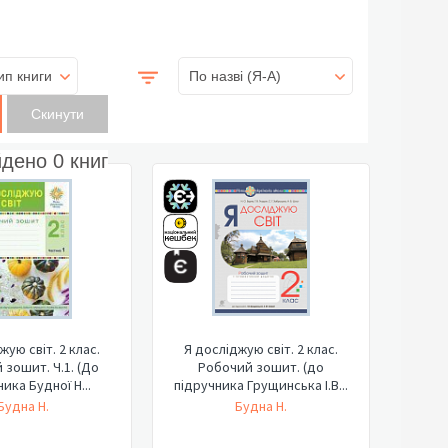
ип книги
По назві (Я-А)
йдено
0
книг
жую світ. 2 клас.
Я досліджую світ. 2 клас.
 зошит. Ч.1. (До
Робочий зошит. (до
ика Будної Н...
підручника Грущинська І.В...
Будна Н.
Будна Н.