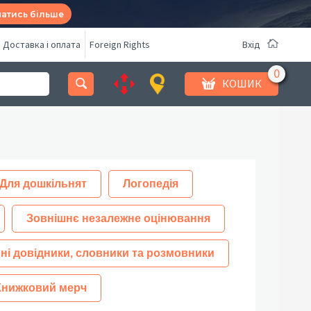
натись більше
Доставка і оплата
Foreign Rights
Вхід
КОШИК
Для дошкільнят
Логопедія
Зовнішнє незалежне оцінювання
ні довідники, словники та розмовники
Книжковий мерч