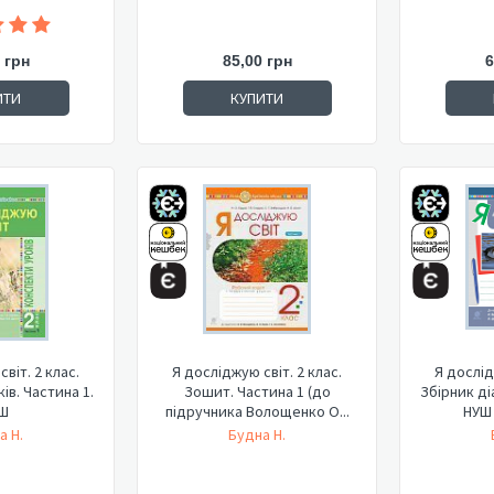
 грн
85,00 грн
6
ИТИ
КУПИТИ
віт. 2 клас.
Я досліджую світ. 2 клас.
Я дослід
ів. Частина 1.
Зошит. Частина 1 (до
Збірник ді
Ш
підручника Волощенко О...
НУШ 
а Н.
Будна Н.