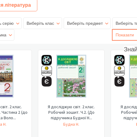
я література
ь серію
Виберіть клас
Виберіть предмет
Виберіть т
мка
Показати
Зна
віт. 2 клас.
Я досліджую світ. 2 клас.
Я дослід
 Частина 2 (до
Робочий зошит. Ч.2. (До
Робочий
а Воло...
підручника Будної Н...
підручн
а Н.
Будна Н.