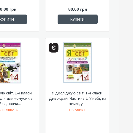
0,00 грн
80,00 грн
КУПИТИ
КУПИТИ
ю світ. 1-4 класи.
Я досліджую світ. 1-4 класи.
ія для чомусиків.
Дивокрай. Частина 2. У небі, на
ся, навча...
землі, у ...
ніщенко А.
Січовик І.