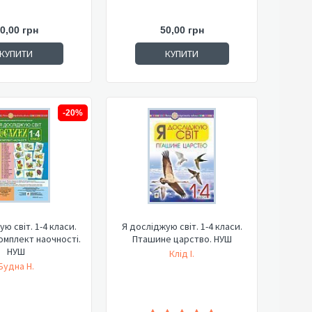
0,00 грн
50,00 грн
КУПИТИ
КУПИТИ
-20%
ю світ. 1-4 класи.
Я досліджую світ. 1-4 класи.
омплект наочності.
Пташине царство. НУШ
НУШ
Клід І.
Будна Н.