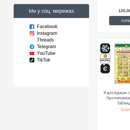
Ми у соц. мережах
120,0
КУП
Facebook
Instagram
Threads
Telegram
YouTube
TikTok
Я досліджую св
Протипожежн
Таблиц
Будн