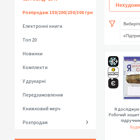
Нехудожн
Розпродаж 150/200/250/300 грн
Виберіт
Електронні книги
єПідтри
Топ 20
Новинки
Комплекти
У друкарні
Передзамовлення
Книжковий мерч
Я досліджую с
Робочий зошит.
підручник
Розпродаж
Будн