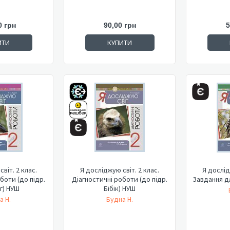
0 грн
90,00 грн
5
ИТИ
КУПИТИ
віт. 2 клас.
Я досліджую світ. 2 клас.
Я дослід
боти (до підр.
Діагностичні роботи (до підр.
Завдання д
г) НУШ
Бібік) НУШ
а Н.
Будна Н.