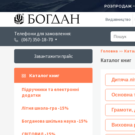
РОЗПРОДАЖ ~ 1
Видавництво
Телефони для замовлення:
(067) 350-18-70
Головна
Ката
Завантажити прайс
Каталог книг
Каталог книг
Дитяча лі
Підручники та електронні
додатки
Основна 
Літня школа-гра -15%
Грамоти, 
Богданова шкільна наука -15%
Виховна 
СВІТОВИД -15%