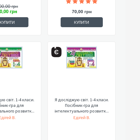
00,00 грн
0,00 грн
70,00 грн
КУПИТИ
КУПИТИ
ю світ. 1-4 класи.
Я досліджую світ. 1-4 класи.
бник-гра для
Посібник-гра для
ального розвитк...
інтелектуального розвитк...
Едігей В.
Едігей В.