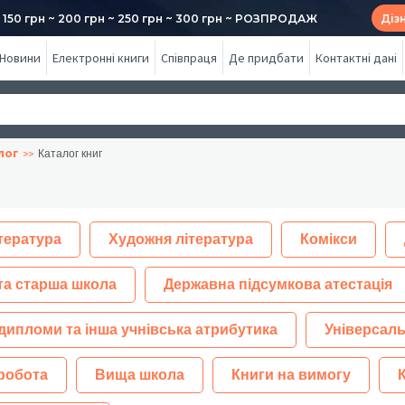
50 грн ~ 200 грн ~ 250 грн ~ 300 грн ~ РОЗПРОДАЖ
Діз
Новини
Електронні книги
Співпраця
Де придбати
Контактні дані
лог
Каталог книг
тература
Художня література
Комікси
та старша школа
Державна підсумкова атестація
дипломи та інша учнівська атрибутика
Універсаль
робота
Вища школа
Книги на вимогу