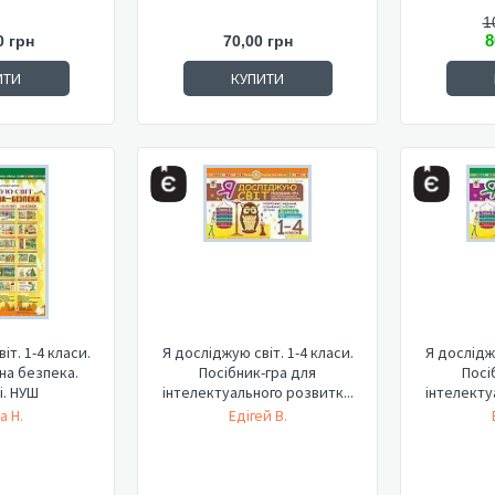
1
8
0 грн
70,00 грн
ИТИ
КУПИТИ
іт. 1-4 класи.
Я досліджую світ. 1-4 класи.
Я досліджу
а безпека.
Посібник-гра для
Посі
і. НУШ
інтелектуального розвитк...
інтелекту
а Н.
Едігей В.