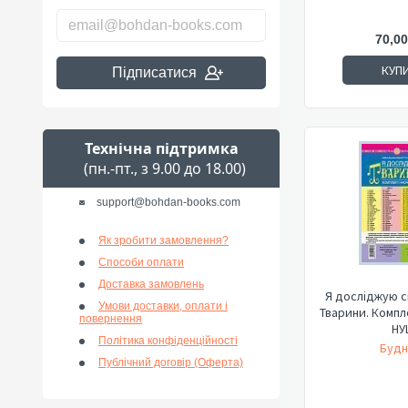
70,00
КУП
Підписатися
Технічна підтримка
(пн.-пт., з 9.00 до 18.00)
support@bohdan-books.com
Як зробити замовлення?
Способи оплати
Доставка замовлень
Я досліджую св
Умови доставки, оплати і
Тварини. Компл
повернення
НУ
Політика конфіденційності
Будн
Публічний договір (Оферта)