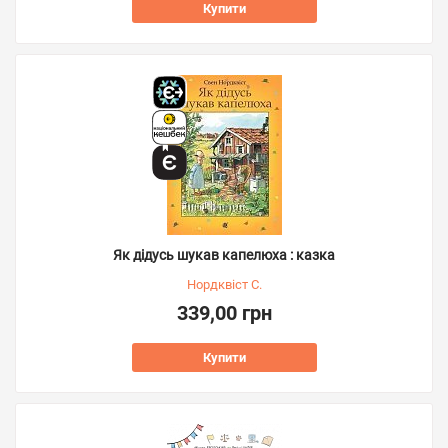
Купити
Як дідусь шукав капелюха : казка
Нордквіст С.
339,00 грн
Купити