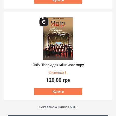
Купити
Явір. Твори для мішаного хору
Стеценко В.
120,00 грн
Купити
Показано
40
книг з
6045