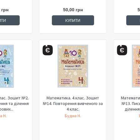
 грн
50,00 грн
5
ИТИ
КУПИТИ
лас. Зошит №2.
Математика. 4 клас. Зошит
Математик
ння та ділення
№14. Повторення вивченого за
№13. Пис
ових...
4 клас.
ділення
а Н.
Будна Н.