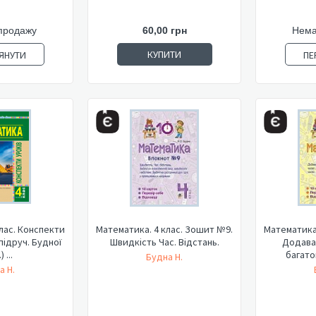
продажу
60,00 грн
Нема
КУПИТИ
ЯНУТИ
ПЕ
лас. Конспекти
Математика. 4 клас. Зошит №9.
Математика.
 підруч. Будної
Швидкість Час. Відстань.
Додаван
) ...
багато
Будна Н.
а Н.