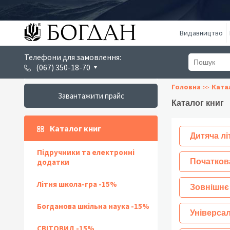
Видавництво
Телефони для замовлення:
(067) 350-18-70
Головна
Ката
Завантажити прайс
Каталог книг
Каталог книг
Дитяча лі
Підручники та електронні
додатки
Початков
Літня школа-гра -15%
Зовнішнє
Богданова шкільна наука -15%
Універсал
СВІТОВИД -15%