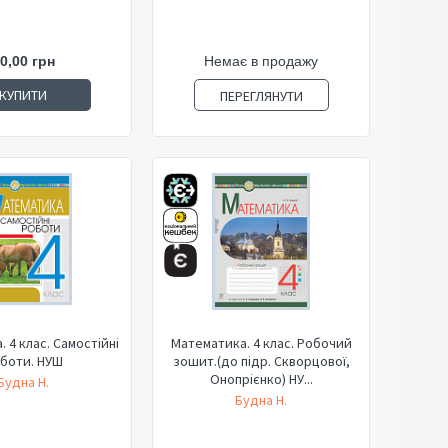
0,00 грн
Немає в продажу
КУПИТИ
ПЕРЕГЛЯНУТИ
 4 клас. Самостійні
Математика. 4 клас. Робочий
боти. НУШ
зошит.(до підр. Скворцової,
Онопрієнко) НУ...
Будна Н.
Будна Н.