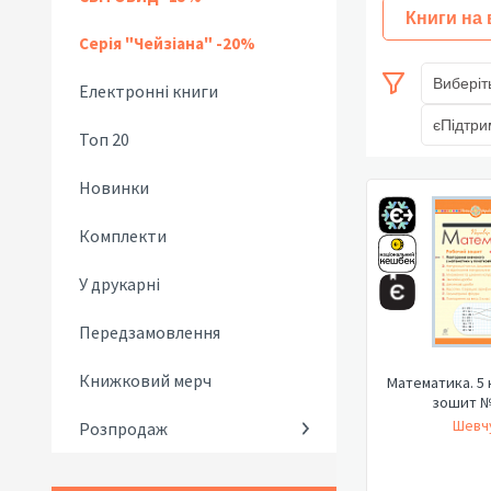
Книги на
Серія "Чейзіана" -20%
Виберіт
Електронні книги
єПідтри
Топ 20
Новинки
Комплекти
У друкарні
Передзамовлення
Книжковий мерч
Математика. 5 
зошит №
Шевчу
Розпродаж