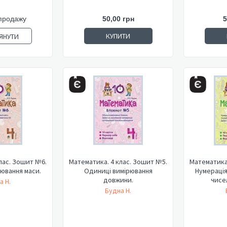
продажу
50,00 грн
5
КУПИТИ
ЯНУТИ
лас. Зошит №6.
Математика. 4 клас. Зошит №5.
Математика.
ювання маси.
Одиниці вимірювання
Нумераці
довжини.
чисел
а Н.
Будна Н.