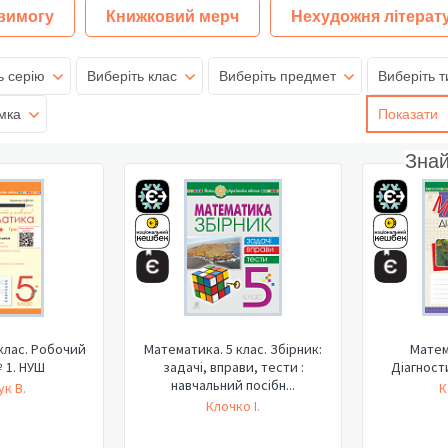
 вимогу
Книжковий мерч
Нехудожня літерат
ь серію
Виберіть клас
Виберіть предмет
Виберіть т
мка
Показати
Зна
клас. Робочий
Математика. 5 клас. Збірник:
Матем
 1. НУШ
задачі, вправи, тести :
Діагност
навчальний посібн...
к В.
К
Клочко І.