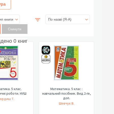
ура
ип книги
По назві (Я-А)
йдено
0
книг
атика. 5 клас.
Математика. 5 клас :
ичні роботи. НУШ
навчальний посібник. Вид.2-ге,
доп.
ордиш Т.
Шевчук В.