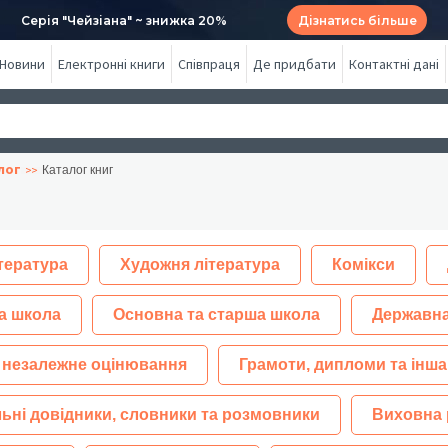
Серія "Чейзіана" ~ знижка 20%
Дізнатись більше
Новини
Електронні книги
Співпраця
Де придбати
Контактні дані
лог
Каталог книг
тература
Художня література
Комікси
а школа
Основна та старша школа
Державна
 незалежне оцінювання
Грамоти, дипломи та інша
ьні довідники, словники та розмовники
Виховна 