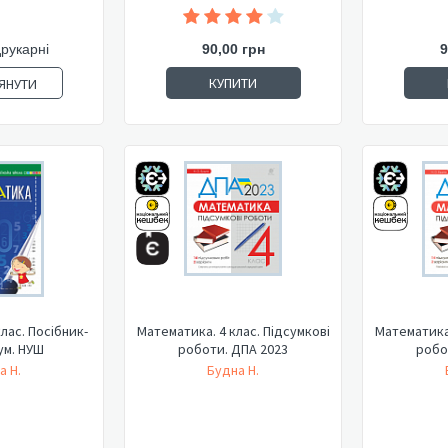
друкарні
90,00 грн
9
КУПИТИ
ЯНУТИ
лас. Посібник-
Математика. 4 клас. Підсумкові
Математика.
ум. НУШ
роботи. ДПА 2023
робо
а Н.
Будна Н.