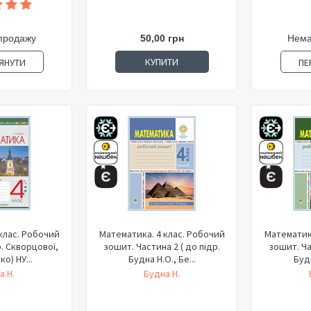
продажу
50,00 грн
Нема
КУПИТИ
ЯНУТИ
ПЕ
клас. Робочий
Математика. 4 клас. Робочий
Математика
. Скворцової,
зошит. Частина 2 ( до підр.
зошит. Ча
о) НУ...
Будна Н.О., Бе...
Будн
а Н.
Будна Н.