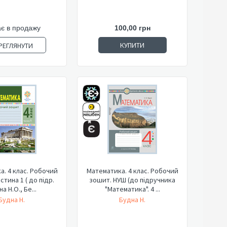
є в продажу
100,00 грн
КУПИТИ
РЕГЛЯНУТИ
. 4 клас. Робочий
Математика. 4 клас. Робочий
стина 1 ( до підр.
зошит. НУШ (до підручника
а Н.О., Бе...
"Математика". 4 ...
Будна Н.
Будна Н.