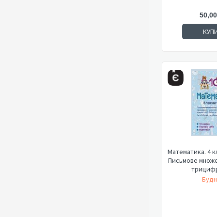
50,00
КУП
Математика. 4 к
Письмове множе
трицифр
Будн