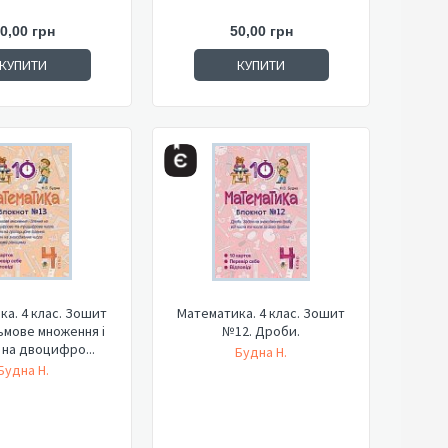
0,00 грн
50,00 грн
КУПИТИ
КУПИТИ
а. 4 клас. Зошит
Математика. 4 клас. Зошит
ьмове множення і
№12. Дроби.
 на двоцифро...
Будна Н.
Будна Н.