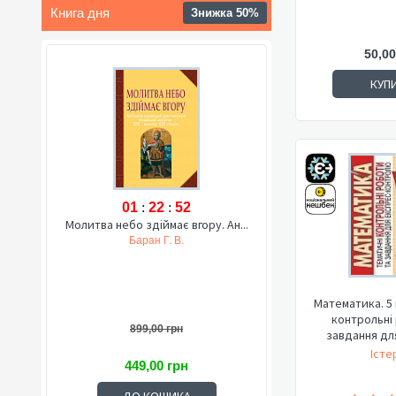
Книга дня
Знижка 50%
50,00
КУП
01
:
22
:
50
Молитва небо здіймає вгору. Ан...
Баран Г. В.
Математика. 5 
контрольні
899,00 грн
завдання для
Істе
449,00 грн