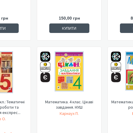
 грн
150,00 грн
8
ИТИ
КУПИТИ
кл.: Тематичні
Математика. 4 клас. Цікаві
Математика.
 роботи та
завдання. НУШ
ро
 експрес...
Карнаух П.
р О.