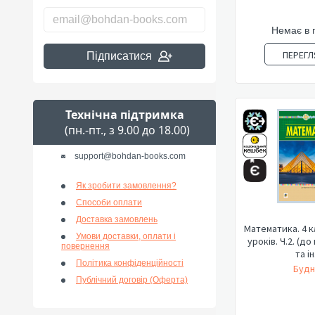
Немає в 
ПЕРЕГЛ
Підписатися
Технічна підтримка
(пн.-пт., з 9.00 до 18.00)
support@bohdan-books.com
Як зробити замовлення?
Способи оплати
Доставка замовлень
Математика. 4 к
Умови доставки, оплати і
уроків. Ч.2. (до
повернення
та ін.
Політика конфіденційності
Будн
Публічний договір (Оферта)