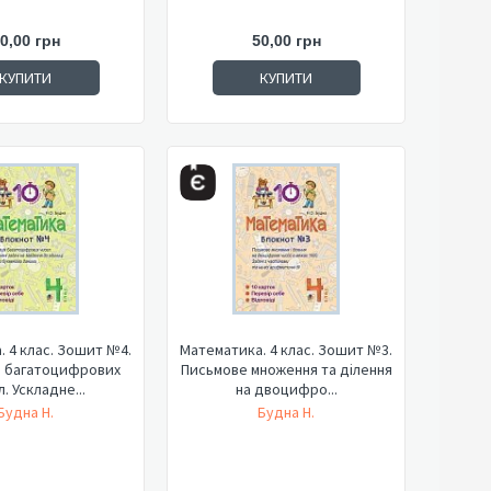
0,00 грн
50,00 грн
КУПИТИ
КУПИТИ
 4 клас. Зошит №4.
Математика. 4 клас. Зошит №3.
я багатоцифрових
Письмове множення та ділення
. Ускладне...
на двоцифро...
Будна Н.
Будна Н.