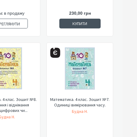
є в продажу
230,00 грн
КУПИТИ
РЕГЛЯНУТИ
 4 клас. Зошит №8.
Математика. 4 клас. Зошит №7.
ня і віднімання
Одиниці вимірювання часу.
цифрових чи...
Будна Н.
Будна Н.