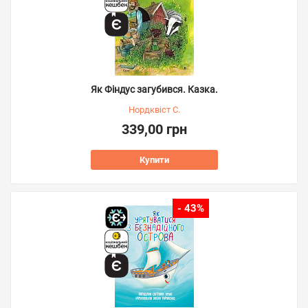
Як Фіндус загубився. Казка.
Нордквіст С.
339,00 грн
Купити
- 43%