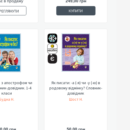
є в продажу
249,00 грн
КУПИТИ
РЕГЛЯНУТИ
: з апострофом чи
Як писати: -а (-я) чи -у (-ю) в
ник-довідник. 1-4
родовому відмінку? Словник-
класи
довідник
Будна Н.
Шост Н.
0,00 грн
50,00 грн