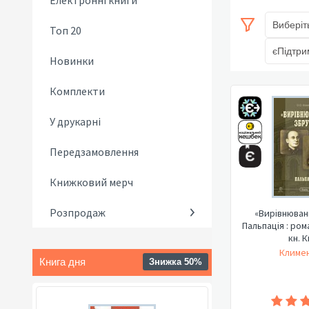
Електронні книги
Виберіт
Топ 20
єПідтри
Новинки
Комплекти
У друкарні
Передзамовлення
Книжковий мерч
Розпродаж
«Вирівнюван
Пальпація : рома
кн. К
Климен
Книга дня
Знижка 50%