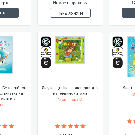
 грн
Немає в продажу
1
ИТИ
ПЕРЕГЛЯНУТИ
з Безнадійного
Як у казці. Цікаві оповідки для
Як ст
сть-казка на
маленьких читачів
Па
емати...
Слов’янова М.
 С.