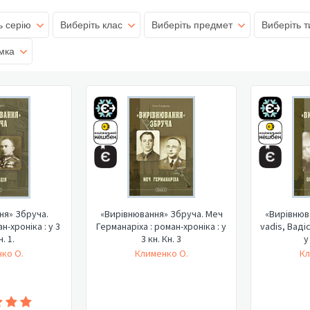
ь серію
Виберіть клас
Виберіть предмет
Виберіть т
мка
ня» Збруча.
«Вирівнювання» Збруча. Меч
«Вирівнюв
н-хроніка : у 3
Германаріха : роман-хроніка : у
vadis, Вадіс
н. 1.
3 кн. Кн. 3
у
ко О.
Клименко О.
Кл