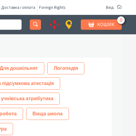
Доставка і оплата
Foreign Rights
Вхід
КОШИК
Для дошкільнят
Логопедія
 підсумкова атестація
 учнівська атрибутика
робота
Вища школа
ура