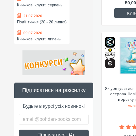
50,00
Книжкові клуби: серпень
КУП
21.07.2026
Події тижня (20 - 26 липня)
09.07.2026
Книжкові клуби: липень
Як урятуватися 
Підписатися на розсилку
острова. Пові
морську т
Аман
Будьте в курсі усіх новинок!
Підписатися