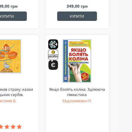
99,00 грн
349,00 грн
КУПИТИ
КУПИТИ
знав страху: казки
Якщо болять коліна. Зцілююча
ьких сербів.
гімнастика
нтоняк Б.
Євдокименко П.