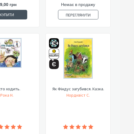
9,00 грн
Немає в продажу
КУПИТИ
ПЕРЕГЛЯНУТИ
хто ходить.
Як Фіндус загубився. Казка.
Рока Н.
Нордквіст С.