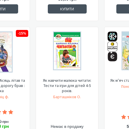
ИТИ
КУПИТИ
-15%
ісяць літав та
Як навчити малюка читати:
Як м’яч ст
 дорогу брав :
Тести та ігри для дітей 4-5
Пон
ка
років.
іц ф.
Барташніков О.
0 грн
0 грн
Немає в продажу
5