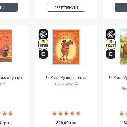
ИТИ
ПЕРЕГЛЯНУТИ
іжкою тупнув
Як Мама Му поранилася
Як Мама М
нґ Р.
Вісландер Ю.
Ві
0 грн
329,00 грн
3