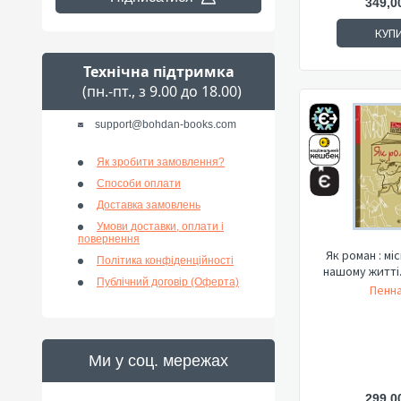
349,0
КУП
Технічна підтримка
(пн.-пт., з 9.00 до 18.00)
support@bohdan-books.com
Як зробити замовлення?
Способи оплати
Доставка замовлень
Умови доставки, оплати і
повернення
Як роман : мі
Політика конфіденційності
нашому житті
Публічний договір (Оферта)
Пенна
Ми у соц. мережах
299,0