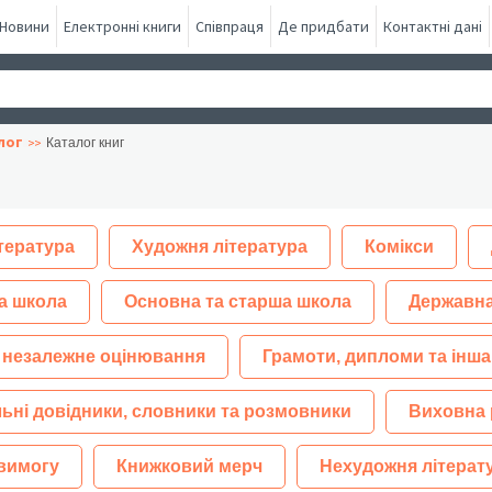
Новини
Електронні книги
Співпраця
Де придбати
Контактні дані
лог
Каталог книг
тература
Художня література
Комікси
а школа
Основна та старша школа
Державна
 незалежне оцінювання
Грамоти, дипломи та інша
ьні довідники, словники та розмовники
Виховна 
 вимогу
Книжковий мерч
Нехудожня літерат