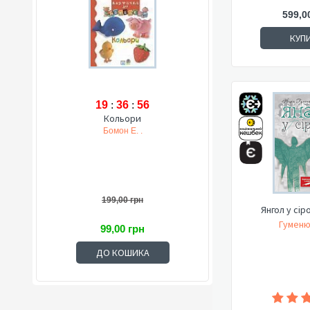
599,0
КУП
19
:
36
:
55
Кольори
Бомон Е. .
199,00 грн
Янгол у сір
Гуменюк
99,00 грн
ДО КОШИКА