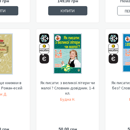
0 грн
149,00 грн
Нема
ИТИ
КУПИТИ
ПЕ
сце книжки в
Як писати: з великої літери чи
Як писати
. Роман-есей
малої ? Словник-довідник. 1-4
без? Слов
кл.
к Д.
Будна Н.
0 грн
50,00 грн
5