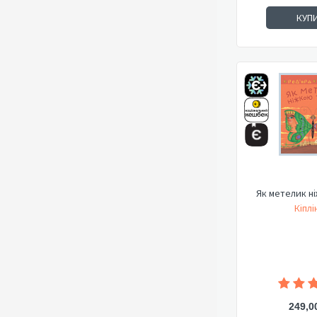
КУП
Як метелик н
Кіплі
249,0