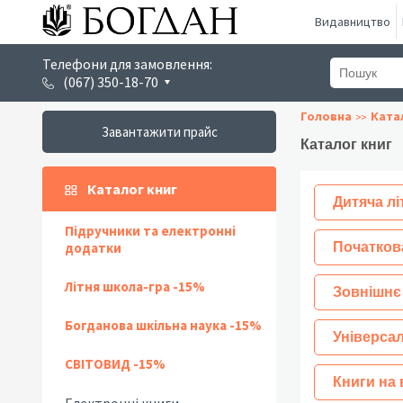
Видавництво
Телефони для замовлення:
(067) 350-18-70
Головна
Ката
Завантажити прайс
Каталог книг
Каталог книг
Дитяча лі
Підручники та електронні
додатки
Початков
Літня школа-гра -15%
Зовнішнє
Богданова шкільна наука -15%
Універсал
СВІТОВИД -15%
Книги на