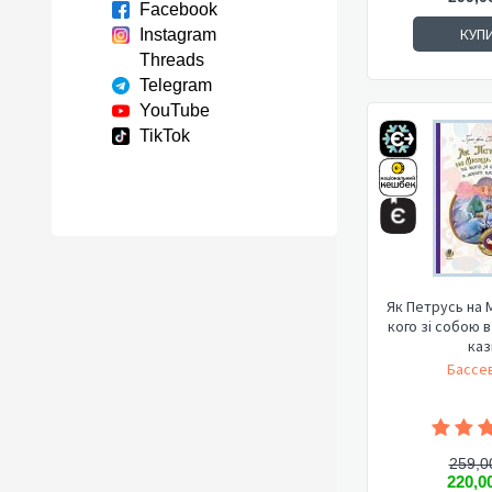
Facebook
КУП
Instagram
Threads
Telegram
YouTube
TikTok
Як Петрусь на М
кого зі собою в
каз
Бассев
259,0
220,0