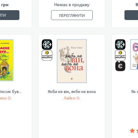
 грн
Немає в продажу
9
ИТИ
ПЕРЕГЛЯНУТИ
песик був...
Якби не він, якби не вона
Як 
нко О.
Лайко О.