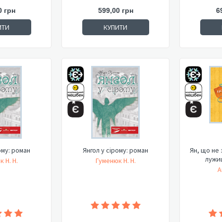
0 грн
599,00 грн
6
ИТИ
КУПИТИ
ому: роман
Янгол у сірому: роман
Ян, що не 
лужиц
 Н. Н.
Гуменюк Н. Н.
А