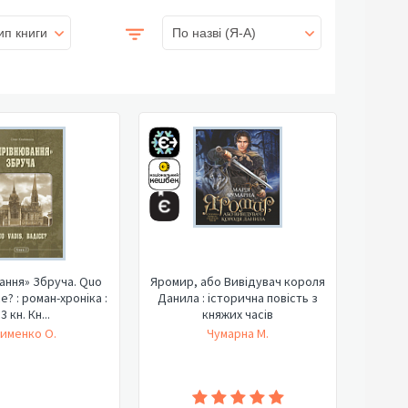
ип книги
По назві (Я-А)
ання» Збруча. Quo
Яромир, або Вивідувач короля
е? : роман-хроніка :
Данила : історична повість з
 3 кн. Кн...
княжих часів
именко О.
Чумарна М.