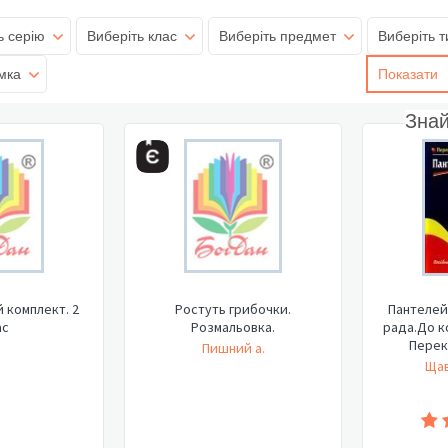
ь серію
Виберіть клас
Виберіть предмет
Виберіть т
мка
Показати
Зна
 комплект. 2
Ростуть грибочки.
Пантелей
ас
Розмальовка.
рада.До к
Перека
Пишний а.
Щав