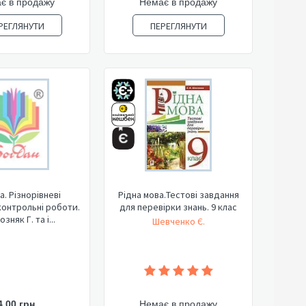
є в продажу
Немає в продажу
РЕГЛЯНУТИ
ПЕРЕГЛЯНУТИ
а. Різнорівневі
Рідна мова.Тестові завдання
контрольні роботи.
для перевірки знань. 9 клас
озняк Г. та і...
Шевченко Є.
4,00 грн
Немає в продажу