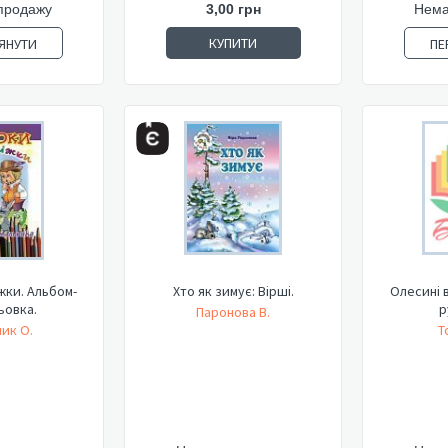
продажу
3,00 грн
Нема
КУПИТИ
ЯНУТИ
ПЕ
жки. Альбом-
Хто як зимує: Вірші.
Олесині 
ьовка.
р
Паронова В.
ик О.
Т