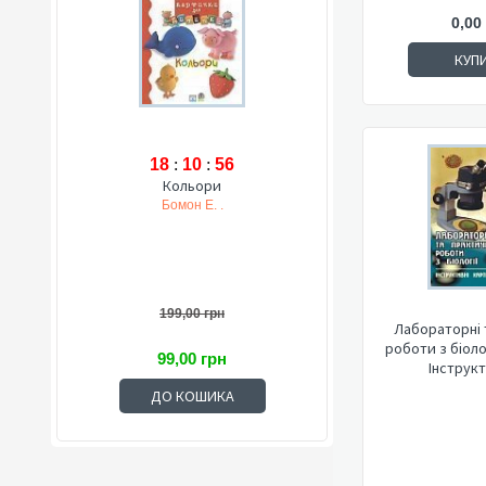
0,00
КУП
18
:
10
:
55
Кольори
Бомон Е. .
199,00 грн
Лабораторні 
роботи з біолог
99,00 грн
Інструкти
ДО КОШИКА