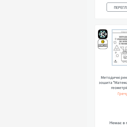
ПЕРЕГЛ
Методичні рек
зошита "Матема
геометрії.
Гречу
Немає в 