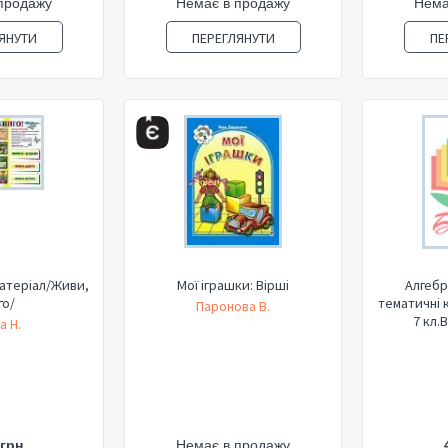
продажу
Немає в продажу
Нема
ЯНУТИ
ПЕРЕГЛЯНУТИ
ПЕ
атеріал/Живи,
Мої іграшки: Вірші
Алгебр
го/
тематичні 
Паронова В.
7 кл.В
а Н.
 грн
Немає в продажу