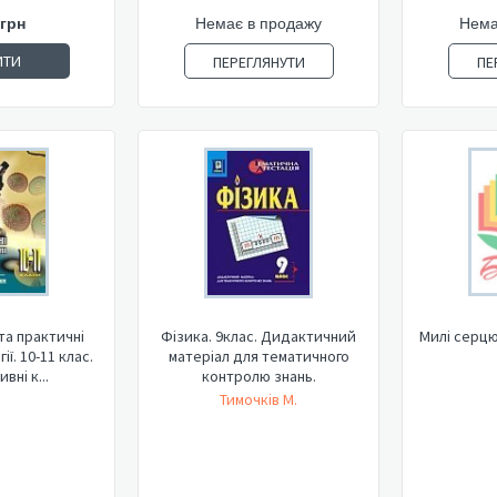
 грн
Немає в продажу
Нема
ИТИ
ПЕРЕГЛЯНУТИ
ПЕ
та практичні
Фізика. 9клас. Дидактичний
Милі серцю
ії. 10-11 клас.
матеріал для тематичного
вні к...
контролю знань.
Тимочків М.