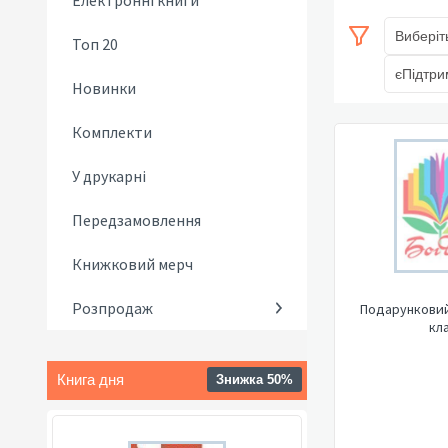
Електронні книги
Виберіт
Топ 20
єПідтри
Новинки
Комплекти
У друкарні
Передзамовлення
Книжковий мерч
Розпродаж
Подарунковий
кл
Книга дня
Знижка 50%