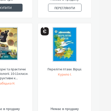
КУПИТИ
ПЕРЕГЛЯНУТИ
рні та практичні
Перелітні птахи. Вірші.
ології. 10-11класи.
Курило І.
руктивні к...
абіцька Н.
є в продажу
Немає в продажу