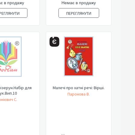
є в продажу
Немає в продажу
РЕГЛЯНУТИ
ПЕРЕГЛЯНУТИ
візерун.Набір для
Малечі про хатні речі: Вірші.
ук.Вип.10
Паронова В.
онієвич С.