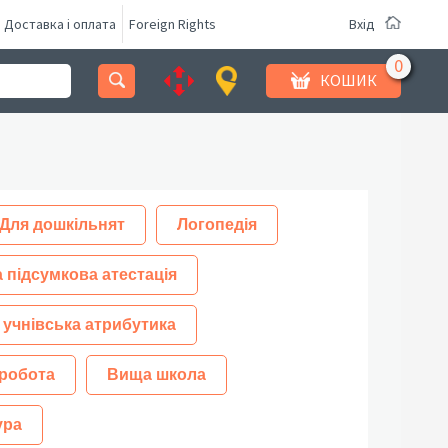
Доставка і оплата
Foreign Rights
Вхід
КОШИК
Для дошкільнят
Логопедія
 підсумкова атестація
 учнівська атрибутика
робота
Вища школа
ура