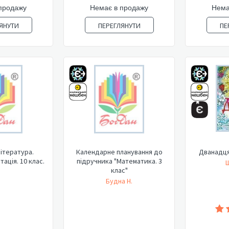
продажу
Немає в продажу
Нема
ЯНУТИ
ПЕРЕГЛЯНУТИ
ПЕ
література.
Календарне планування до
Дванадцят
ація. 10 клас.
підручника "Математика. 3
Ш
клас"
Будна Н.