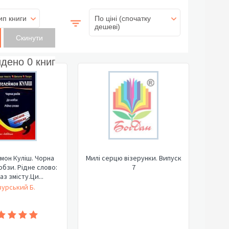
ип книги
По ціні (спочатку
дешеві)
йдено
0
книг
мон Куліш. Чорна
Милі серцю візерунки. Випуск
обзи. Рідне слово:
7
з змісту.Ци...
урський Б.