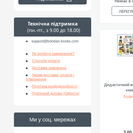
Немає в 
ПЕРЕГЛ
Технічна підтримка
(пн.-пт., з 9.00 до 18.00)
support@bohdan-books.com
Як зробити замовлення?
Способи оплати
Доставка замовлень
Умови доставки, оплати і
повернення
Дидактичний м
Політика конфіденційності
кни
Публічний договір (Оферта)
Будн
Ми у соц. мережах
3,00