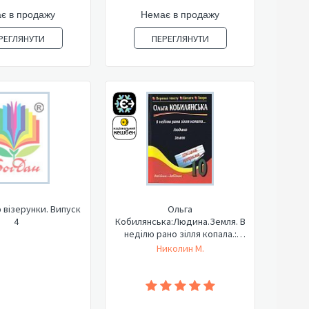
є в продажу
Немає в продажу
РЕГЛЯНУТИ
ПЕРЕГЛЯНУТИ
 візерунки. Випуск
Ольга
4
Кобилянська:Людина.Земля. В
неділю рано зілля копала.:
Переказ з...
Николин М.