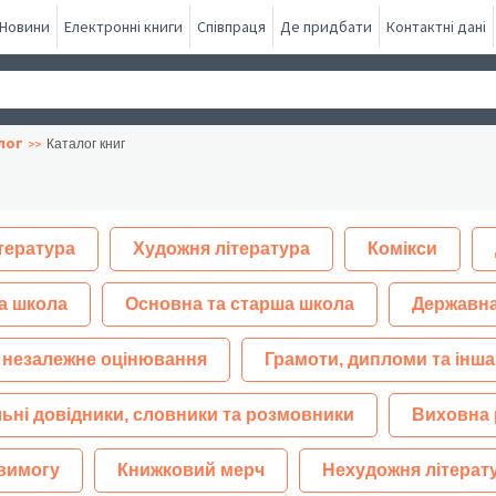
Новини
Електронні книги
Співпраця
Де придбати
Контактні дані
лог
Каталог книг
тература
Художня література
Комікси
а школа
Основна та старша школа
Державна
 незалежне оцінювання
Грамоти, дипломи та інша
ьні довідники, словники та розмовники
Виховна 
 вимогу
Книжковий мерч
Нехудожня літерат