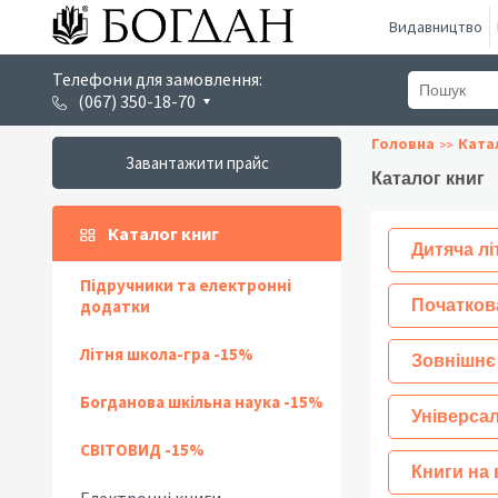
Видавництво
Телефони для замовлення:
(067) 350-18-70
Головна
Ката
Завантажити прайс
Каталог книг
Каталог книг
Дитяча лі
Підручники та електронні
додатки
Початков
Літня школа-гра -15%
Зовнішнє
Богданова шкільна наука -15%
Універсал
СВІТОВИД -15%
Книги на