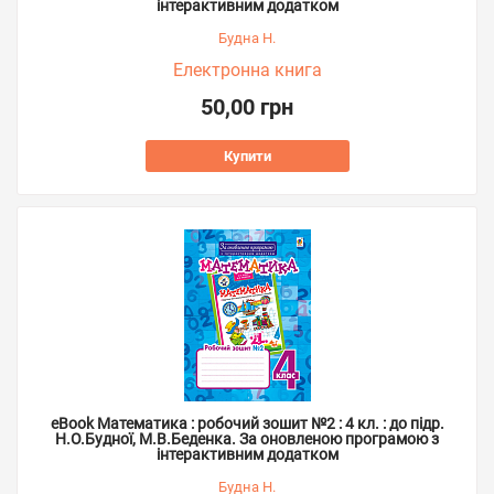
інтерактивним додатком
Будна Н.
Електронна книга
50,00 грн
Купити
eBook Математика : робочий зошит №2 : 4 кл. : до підр.
Н.О.Будної, М.В.Беденка. За оновленою програмою з
інтерактивним додатком
Будна Н.