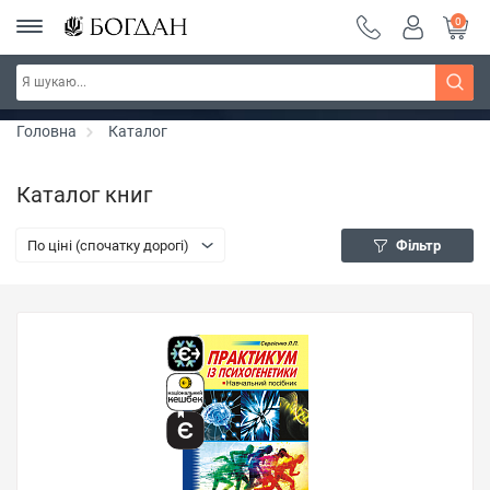
0
Серія "Чейзіана" ~ знижка 20%
Дізнатись більше
Головна
Каталог
Каталог книг
По ціні (спочатку дорогі)
Фільтр