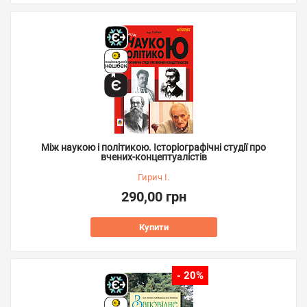
Між наукою і політикою. Історіографічні студії про
вчених-концептуалістів
Гирич І.
290,00 грн
Купити
- 20%