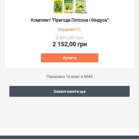
Комплект "Пригоди Петсона і Фіндуса"
Нордквіст С.
2 691,00 грн
2 152,00 грн
Купити
Показано
16
книг з
6045
Завантажити ще