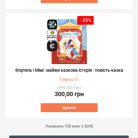
- 25%
Фортель і Мімі : майже казкова історія : повість-казка
Гаврош О.
399,00 грн
300,00 грн
Купити
Показано
728
книг з
6045