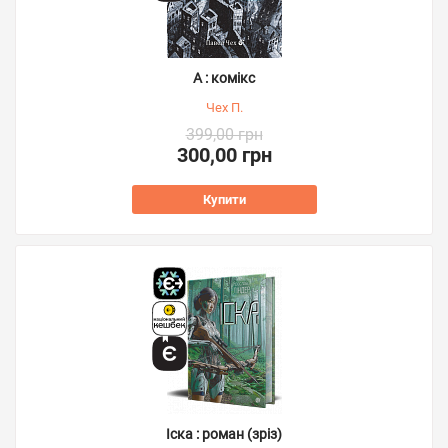
А : комікс
Чех П.
399,00 грн
300,00 грн
Купити
Іска : роман (зріз)