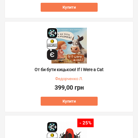
Купити
От би бути кицькою! If I Were a Cat
Федорченко Л.
399,00 грн
Купити
- 25%