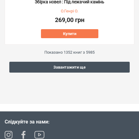
Збірка новел : Під лежачий камінь
О.Генрі О.
269,00 грн
Купити
Показано
1352
книг з
5985
Завантажити ще
Слідкуйте за нами: