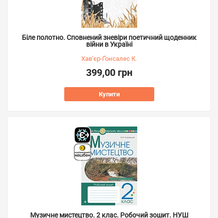
Біле полотно. Сповнений зневіри поетичний щоденник
війни в Україні
Хав’єр-Ґонсалес К.
399,00 грн
Купити
Музичне мистецтво. 2 клас. Робочий зошит. НУШ