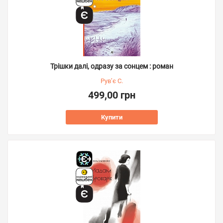
Трішки далі, одразу за сонцем : роман
Рув’є С.
499,00 грн
Купити