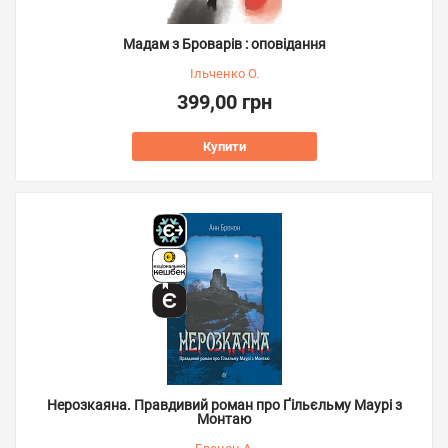
Мадам з Броварів : оповідання
Ільченко О.
399,00 грн
Купити
Нерозкаяна. Правдивий роман про Ґільєльму Маурі з
Монтаю