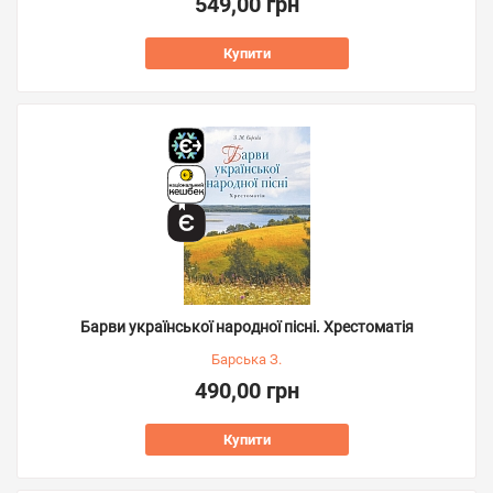
549,00 грн
Купити
Барви української народної пісні. Хрестоматія
Барська З.
490,00 грн
Купити