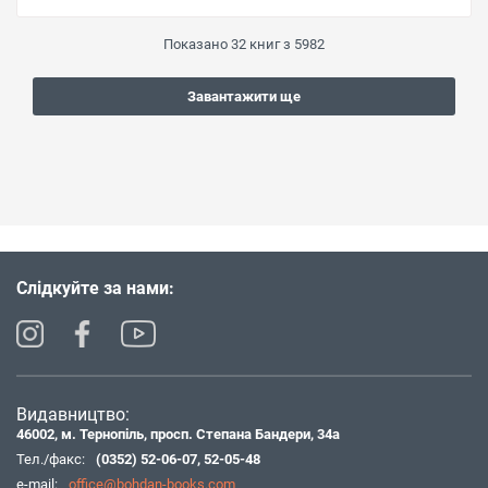
Показано
32
книг з
5982
Завантажити ще
Слідкуйте за нами:
Видавництво:
46002, м. Тернопіль, просп. Степана Бандери, 34а
Тел./факс:
(0352) 52-06-07
,
52-05-48
e-mail:
office@bohdan-books.com