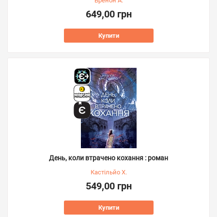
Бренон А.
649,00 грн
Купити
День, коли втрачено кохання : роман
Кастільйо Х.
549,00 грн
Купити