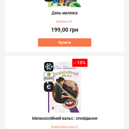
День малюка
Беліно Н.
199,00 грн
Купити
- 15%
Меланхолійний вальс : оповідання
Кобилянська О.