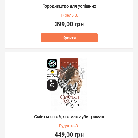
Городництво для успішних
Тибель В.
399,00 грн
Купити
Сміється той, хто має зуби : роман
Рудзька З.
449,00 грн