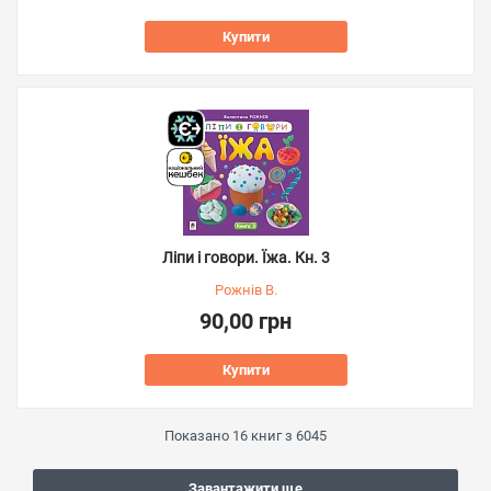
Купити
Ліпи і говори. Їжа. Кн. 3
Рожнів В.
90,00 грн
Купити
Показано
16
книг з
6045
Завантажити ще