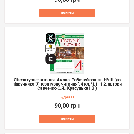
Купити
Літературне читання. 4 клас. Робочий зошит. НУШ (до
підручника "Літературне читання". 4 кл. Ч.1, Ч.2, автори
Савченко О.Я., Красуцька І.В.)
Будна Н.
90,00 грн
Купити