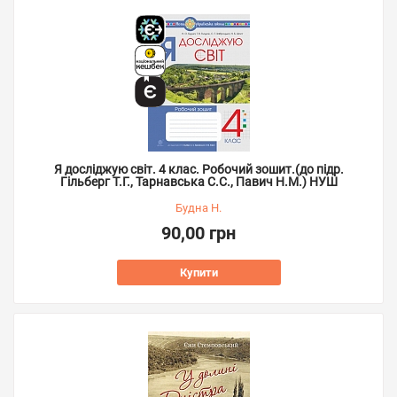
Я досліджую світ. 4 клас. Робочий зошит.(до підр.
Гільберг Т.Г., Тарнавська С.С., Павич Н.М.) НУШ
Будна Н.
90,00 грн
Купити