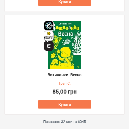
Купити
Витинанки. Весна
Трач С.
85,00 грн
Купити
Показано
32
книг з
6045