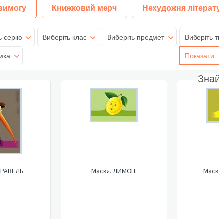
 вимогу
Книжковий мерч
Нехудожня літерат
ь серію
Виберіть клас
Виберіть предмет
Виберіть т
мка
Показати
Зна
УРАВЕЛЬ.
Маска. ЛИМОН.
Маск