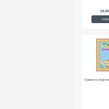
10,00
КУП
Грамота спортив