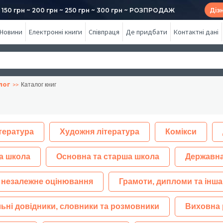
50 грн ~ 200 грн ~ 250 грн ~ 300 грн ~ РОЗПРОДАЖ
Діз
Новини
Електронні книги
Співпраця
Де придбати
Контактні дані
лог
Каталог книг
тература
Художня література
Комікси
а школа
Основна та старша школа
Державна
 незалежне оцінювання
Грамоти, дипломи та інша
ьні довідники, словники та розмовники
Виховна 