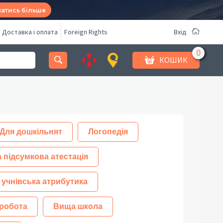
натись більше
Доставка і оплата
Foreign Rights
Вхід
КОШИК
Для дошкільнят
Логопедія
 підсумкова атестація
 учнівська атрибутика
робота
Вища школа