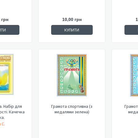
 грн
10,00 грн
1
ИТИ
КУПИТИ
а. Набір для
Грамота спортивна (з
Грамот
ості. Качечка
медалями зелена)
меда
ка.
 С.