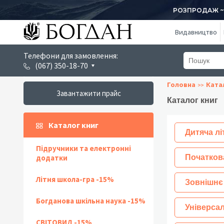
РОЗПРОДАЖ ~ 1
Видавництво
Телефони для замовлення:
(067) 350-18-70
Головна
Ката
Завантажити прайс
Каталог книг
Каталог книг
Дитяча лі
Підручники та електронні
додатки
Початков
Літня школа-гра -15%
Зовнішнє
Богданова шкільна наука -15%
Універсал
СВІТОВИД -15%