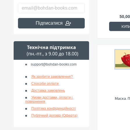
50,00
Підписатися
КУП
Технічна підтримка
(пн.-пт., з 9.00 до 18.00)
support@bohdan-books.com
Як зробити замовлення?
Способи оплати
Доставка замовлень
Умови доставки, оплати і
Маска. 
повернення
Політика конфіденційності
Публічний договір (Оферта)