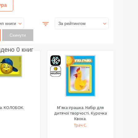
ура
ип книги
За рейтингом
йдено
0
книг
а. КОЛОБОК.
М’яка іграшка. Набір для
дитячої творчості. Курочка
Квока.
Трач С.