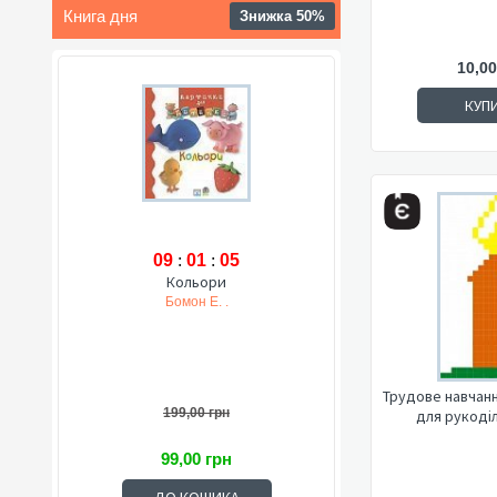
Книга дня
Знижка 50%
10,00
КУП
09
:
01
:
04
Кольори
Бомон Е. .
Трудове навчання
199,00 грн
для рукоділ
99,00 грн