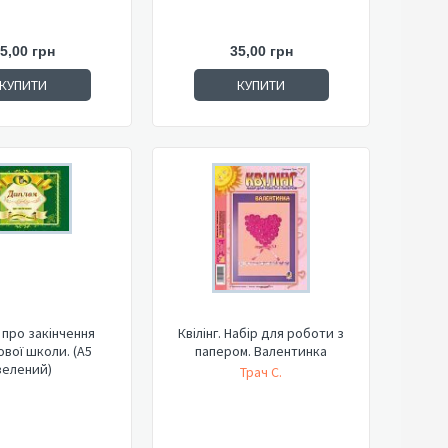
5,00 грн
35,00 грн
КУПИТИ
КУПИТИ
про закінчення
Квілінг. Набір для роботи з
вої школи. (А5
папером. Валентинка
зелений)
Трач С.