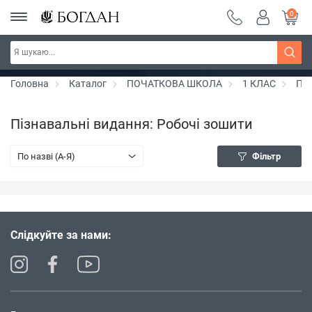
0
Серія "Вандербікери" ~ знижка 25%
Дізнатись більше
Головна
Каталог
ПОЧАТКОВА ШКОЛА
1 КЛАС
Піз
Пізнавальні видання: Робочі зошити
По назві (A-Я)
Фільтр
Слідкуйте за нами: