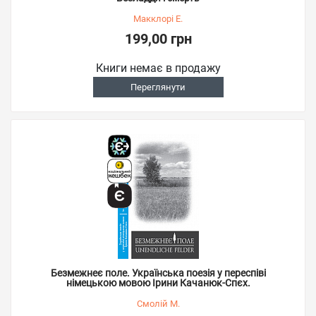
Макклорі Е.
199,00 грн
Книги немає в продажу
Переглянути
Безмежнеє поле. Українська поезія у переспіві
німецькою мовою Ірини Качанюк-Спєх.
Смолій М.