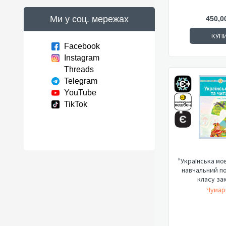
Ми у соц. мережах
450,0
КУП
Facebook
Instagram
Threads
Telegram
YouTube
TikTok
"Українська мо
навчальний по
класу зак
Чумар