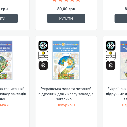
 грн
80,00 грн
8
ИТИ
КУПИТИ
ва та читання"
"Українська мова та читання"
"Українськ
 класу закладів
підручник для 2 класу закладів
підручник д
ої ...
загальної ...
за
ька Л.
Чипурко В.
Ва