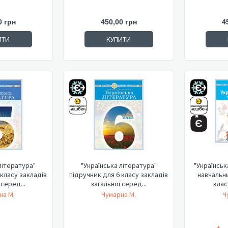
0 грн
450,00 грн
4
ИТИ
КУПИТИ
література"
"Українська література"
"Українськ
 класу закладів
підручник для 6 класу закладів
навчальни
 серед...
загальної серед...
класу
на М.
Чумарна М.
Ч