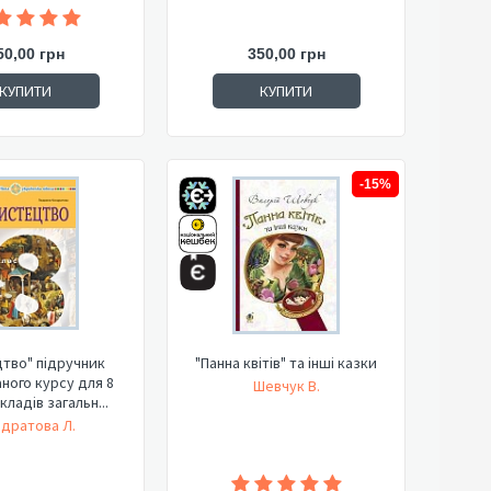
50,00 грн
350,00 грн
КУПИТИ
КУПИТИ
-15%
тво" підручник
"Панна квітів" та інші казки
аного курсу для 8
Шевчук В.
кладів загальн...
дратова Л.