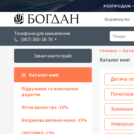
РОЗПРОДАЖ ~ 1
Видавництво
Телефони для замовлення:
(067) 350-18-70
Головна
Ката
Завантажити прайс
Каталог книг
Каталог книг
Дитяча лі
Підручники та електронні
додатки
Початков
Літня школа-гра -15%
Зовнішнє
Богданова шкільна наука -15%
Універсал
СВІТОВИД -15%