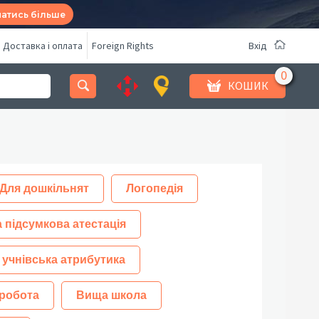
натись більше
Доставка і оплата
Foreign Rights
Вхід
КОШИК
Для дошкільнят
Логопедія
 підсумкова атестація
 учнівська атрибутика
робота
Вища школа