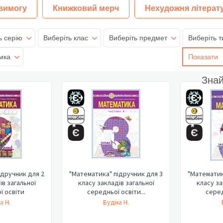
 вимогу
Книжковий мерч
Нехудожня літерат
ь серію
Виберіть клас
Виберіть предмет
Виберіть т
мка
Показати
Зна
ідручник для 2
"Математика" підручник для 3
"Математик
ів загальної
класу закладів загальної
класу за
ї освіти
середньої освіти...
серед
а Н.
Будна Н.