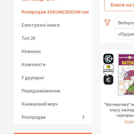
Книги на
Розпродаж 150/200/250/300 грн
Виберіт
Електронні книги
єПідтри
Топ 20
Новинки
Комплекти
У друкарні
Передзамовлення
Книжковий мерч
"Математика" п
класу заклад
середньо
Розпродаж
Будн