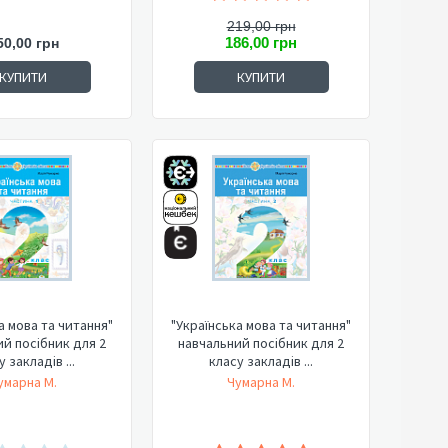
219,00 грн
186,00 грн
50,00 грн
КУПИТИ
КУПИТИ
а мова та читання"
"Українська мова та читання"
й посібник для 2
навчальний посібник для 2
 закладів ...
класу закладів ...
умарна М.
Чумарна М.