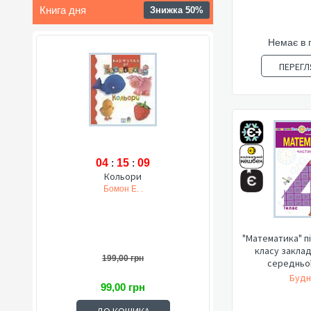
Книга дня
Знижка 50%
Немає в 
ПЕРЕГЛ
04
:
15
:
08
Кольори
Бомон Е. .
"Математика" п
класу заклад
199,00 грн
середньої 
Будн
99,00 грн