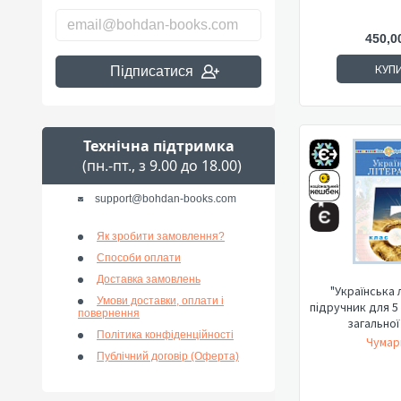
450,0
КУП
Підписатися
Технічна підтримка
(пн.-пт., з 9.00 до 18.00)
support@bohdan-books.com
Як зробити замовлення?
Способи оплати
Доставка замовлень
"Українська 
Умови доставки, оплати і
підручник для 5
повернення
загальної
Політика конфіденційності
Чумар
Публічний договір (Оферта)