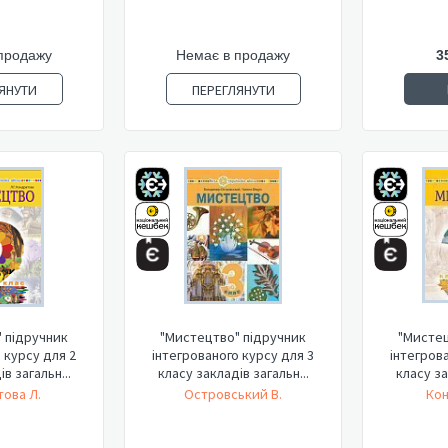
продажу
Немає в продажу
3
ЯНУТИ
ПЕРЕГЛЯНУТИ
 підручник
"Мистецтво" підручник
"Мистец
 курсу для 2
інтегрованого курсу для 3
інтегров
в загальн...
класу закладів загальн...
класу за
ова Л.
Островський В.
Кон