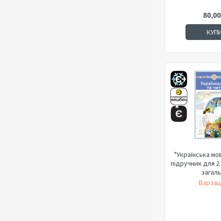
80,00
КУП
"Українська мо
підручник для 2
загальн
Варзац