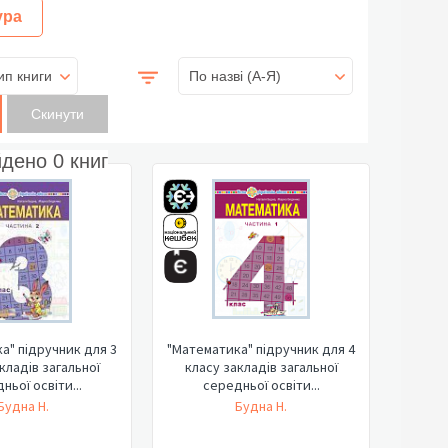
ура
ип книги
По назві (A-Я)
йдено
0
книг
а" підручник для 3
"Математика" підручник для 4
кладів загальної
класу закладів загальної
ньої освіти...
середньої освіти...
Будна Н.
Будна Н.