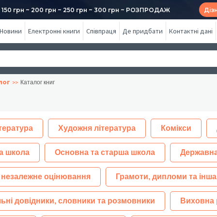
50 грн ~ 200 грн ~ 250 грн ~ 300 грн ~ РОЗПРОДАЖ
Діз
Новини
Електронні книги
Співпраця
Де придбати
Контактні дані
лог
Каталог книг
тература
Художня література
Комікси
а школа
Основна та старша школа
Державна
 незалежне оцінювання
Грамоти, дипломи та інша
ьні довідники, словники та розмовники
Виховна 