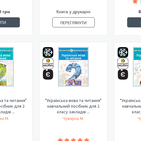
0 грн
Книга у друкарні
8
ИТИ
ПЕРЕГЛЯНУТИ
ва та читання"
"Українська мова та читання"
"Українськ
сібник для 2
навчальний посібник для 2
навчальни
ладів ...
класу закладів ...
класу
на М.
Чумарна М.
Ч