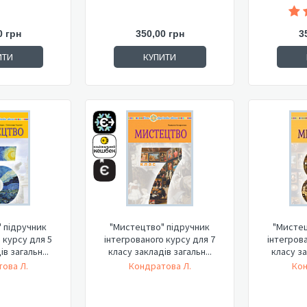
0 грн
350,00 грн
3
ИТИ
КУПИТИ
 підручник
"Мистецтво" підручник
"Мистец
 курсу для 5
інтегрованого курсу для 7
інтегров
в загальн...
класу закладів загальн...
класу за
ова Л.
Кондратова Л.
Кон