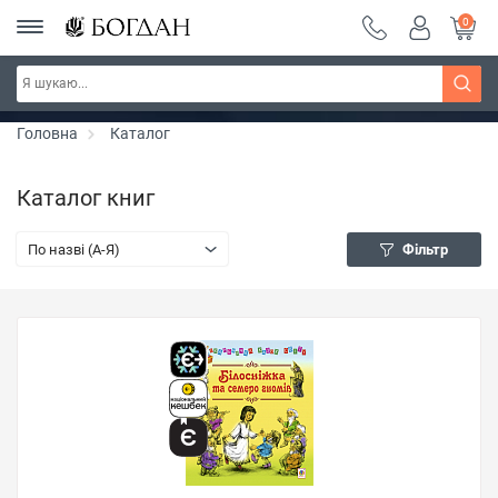
0
Серія "Чейзіана" ~ знижка 20%
Дізнатись більше
Головна
Каталог
Каталог книг
По назві (A-Я)
Фільтр