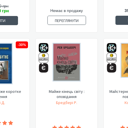
0 грн
Немає в продажу
3
0 грн
ПЕРЕГЛЯНУТИ
ИТИ
-30%
уже коротке
Майже кінець світу :
Майстерня
ення
оповідання
по
і Д.
Бредбері Р.
К