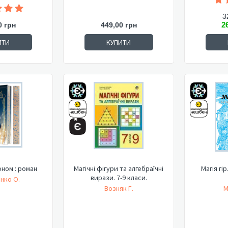
3
2
0 грн
449,00 грн
ИТИ
КУПИТИ
оном : роман
Магічні фігури та алгебраїчні
Магія гір
вирази. 7-9 класи.
нко О.
Возняк Г.
М