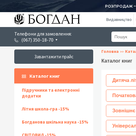
РОЗПРОДАЖ ~ 1
Видавництво
Телефони для замовлення:
(067) 350-18-70
Головна
Ката
Завантажити прайс
Каталог книг
Каталог книг
Дитяча лі
Підручники та електронні
додатки
Початков
Літня школа-гра -15%
Зовнішнє
Богданова шкільна наука -15%
Універсал
СВІТОВИД -15%