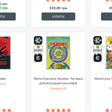
0 грн
0 грн
319,00 грн
3
ИТИ
КУПИТИ
ими
Мала й велика Україна. Читанка
Мала купа:
для молодших школярів
в Ю.
Чумарна М.
Г