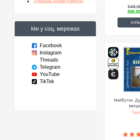
Публічний договір (Оферта)
549,0
300,0
КУП
Ми у соц. мережах
Facebook
Instagram
Threads
Telegram
YouTube
TikTok
Майбутнє. Д
введ
Ґідл