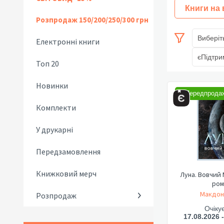
Книги на
Розпродаж 150/200/250/300 грн
Виберіт
Електронні книги
єПідтри
Топ 20
Новинки
Передпрода
Комплекти
У друкарні
Передзамовлення
Книжковий мерч
Луна. Вовчий М
ром
Макдона
Розпродаж
Очіку
17.08.2026 