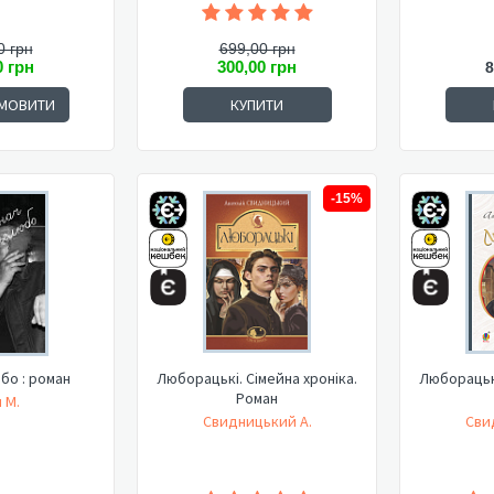
0 грн
699,00 грн
0 грн
300,00 грн
8
МОВИТИ
КУПИТИ
-15%
бо : роман
Люборацькі. Сімейна хроніка.
Люборацькі
Роман
 М.
Свидницький А.
Сви