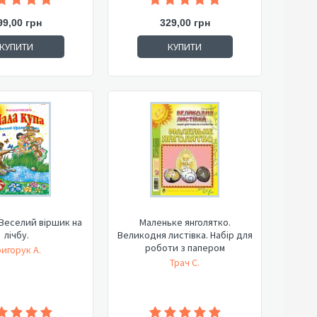
99,00 грн
329,00 грн
КУПИТИ
КУПИТИ
 Веселий віршик на
Маленьке янголятко.
лічбу.
Великодня листівка. Набір для
роботи з папером
ригорук А.
Трач С.