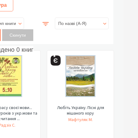
ура
ип книги
По назві (A-Я)
йдено
0
книг
асу своєї мови...
Любіть Україну. Пісні для
років з укр.мови та
мішаного хору
.читання ...
Мафтуляк М.
Радзіх С.