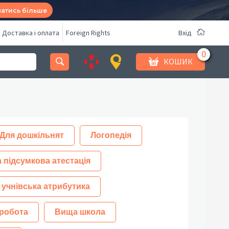
натись більше
Доставка і оплата
Foreign Rights
Вхід
КОШИК
Для дошкільнят
Логопедія
 підсумкова атестація
 учнівська атрибутика
робота
Вища школа