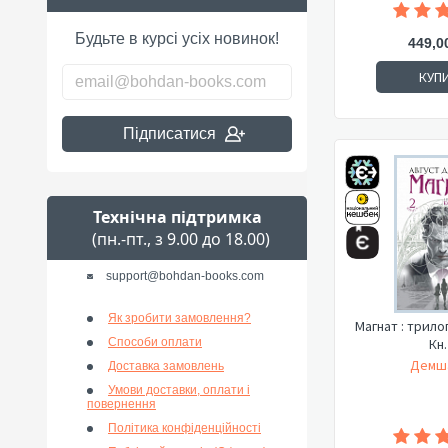
Будьте в курсі усіх новинок!
449,0
КУП
Підписатися
Технічна підтримка
(пн.-пт., з 9.00 до 18.00)
support@bohdan-books.com
Як зробити замовлення?
Магнат : трилог
Способи оплати
Кн.
Демша
Доставка замовлень
Умови доставки, оплати і
повернення
Політика конфіденційності