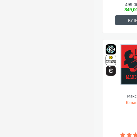
499,0
349,0
КУП
Макс
Камає