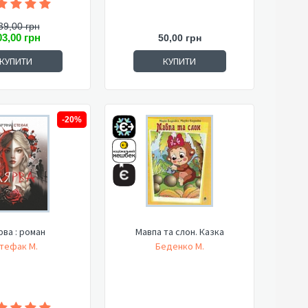
39,00 грн
03,00 грн
50,00 грн
КУПИТИ
КУПИТИ
-20%
рва : роман
Мавпа та слон. Казка
тефак М.
Беденко М.