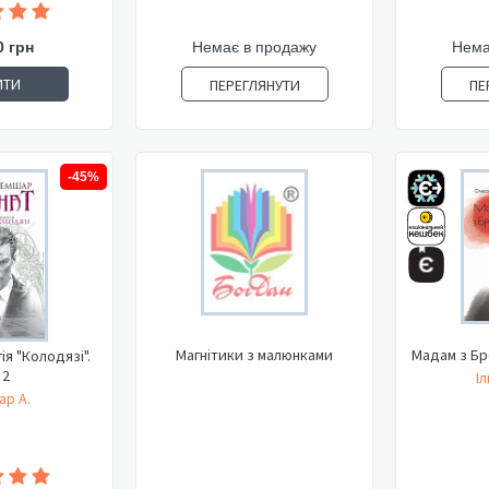
0 грн
Немає в продажу
Нема
ИТИ
ПЕРЕГЛЯНУТИ
ПЕ
-45%
Магнітики з малюнками
Мадам з Бр
ія "Колодязі".
 2
І
р А.