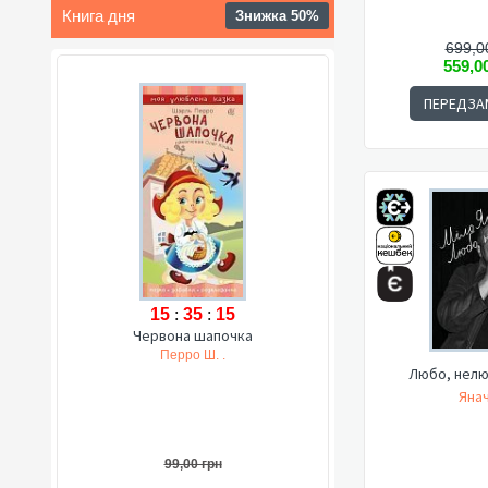
Книга дня
Знижка 50%
699,0
559,0
ПЕРЕДЗА
15
:
35
:
14
Червона шапочка
Перро Ш. .
Любо, нелю
Янач
99,00 грн