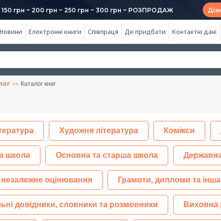
50 грн ~ 200 грн ~ 250 грн ~ 300 грн ~ РОЗПРОДАЖ
Діз
Новини
Електронні книги
Співпраця
Де придбати
Контактні дані
лог
Каталог книг
тература
Художня література
Комікси
а школа
Основна та старша школа
Державна
 незалежне оцінювання
Грамоти, дипломи та інша
ьні довідники, словники та розмовники
Виховна 