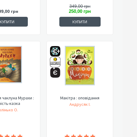
349,00 грн
250,00 грн
99,00 грн
КУПИТИ
КУПИТИ
 чаклуна Мурахи :
Макітра : оповідання
вість-казка
Андрусяк І.
олінько О.