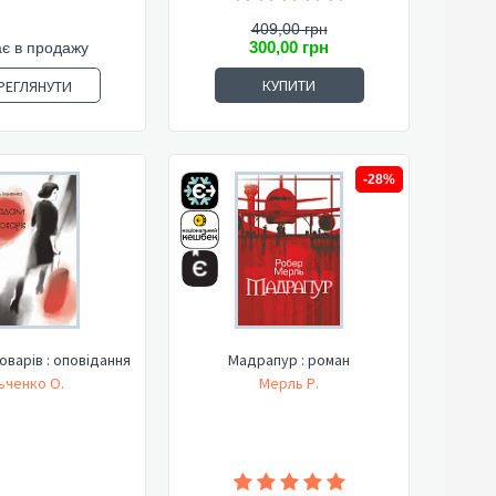
409,00 грн
300,00 грн
є в продажу
КУПИТИ
РЕГЛЯНУТИ
-28%
оварів : оповідання
Мадрапур : роман
льченко О.
Мерль Р.