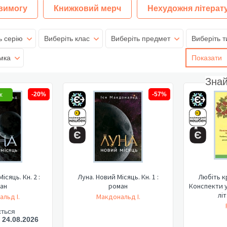
 вимогу
Книжковий мерч
Нехудожня літерат
ь серію
Виберіть клас
Виберіть предмет
Виберіть т
мка
Показати
Зна
ж
-20%
-57%
ісяць. Кн. 2 :
Луна. Новий Місяць. Кн. 1 :
Любіть кр
ан
роман
Конспекти у
літ
льд І.
Макдональд І.
ється
- 24.08.2026