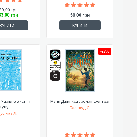
29,00 грн
63,00 грн
50,00 грн
КУПИТИ
КУПИТИ
-27%
. Чарівне в житті
Магія Джинкса : роман-фентезі
гуцулів
Блеквуд С.
усіхіна Л.