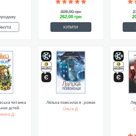
309,00 грн
2
262,00 грн
2
продажу
КУПИТИ
ЯНУТИ
вська читанка
Лялька повісилася : роман
Ля
ьких дітей.
Ольга Д.
С
енко Д.