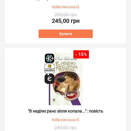
Кобилянська О.
289,00 грн
245,00 грн
Купити
- 15%
"В неділю рано зілля копала..." : повість
Кобилянська О.
249,00 грн