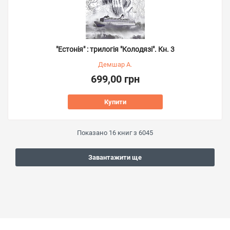
"Естонія" : трилогія "Колодязі". Кн. 3
Демшар А.
699,00 грн
Купити
Показано
16
книг з
6045
Завантажити ще