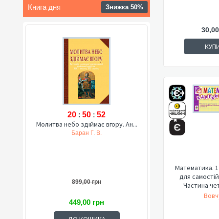
Книга дня
Знижка 50%
30,00
КУП
20
:
50
:
51
Молитва небо здіймає вгору. Ан...
Баран Г. В.
Математика. 1
для самостій
899,00 грн
Частина чет
Вовчу
449,00 грн