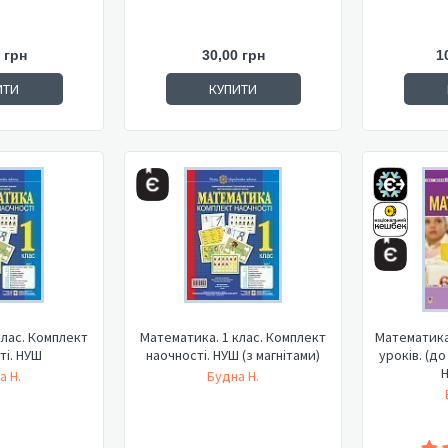
 грн
30,00 грн
1
ИТИ
КУПИТИ
клас. Комплект
Математика. 1 клас. Комплект
Математика.
ті. НУШ
наочності. НУШ (з магнітами)
уроків. (д
Н
а Н.
Будна Н.