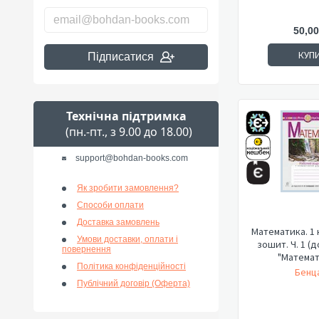
50,00
КУП
Підписатися
Технічна підтримка
(пн.-пт., з 9.00 до 18.00)
support@bohdan-books.com
Як зробити замовлення?
Способи оплати
Доставка замовлень
Математика. 1 
Умови доставки, оплати і
зошит. Ч. 1 (
повернення
"Математи
Політика конфіденційності
Бенца
Публічний договір (Оферта)