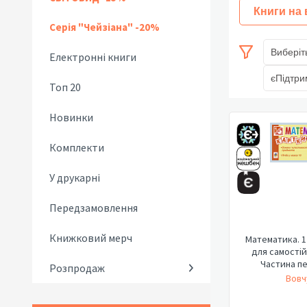
Книги на
Серія "Чейзіана" -20%
Виберіт
Електронні книги
єПідтри
Топ 20
Новинки
Комплекти
У друкарні
Передзамовлення
Книжковий мерч
Математика. 1
для самостій
Частина п
Розпродаж
Вовчу