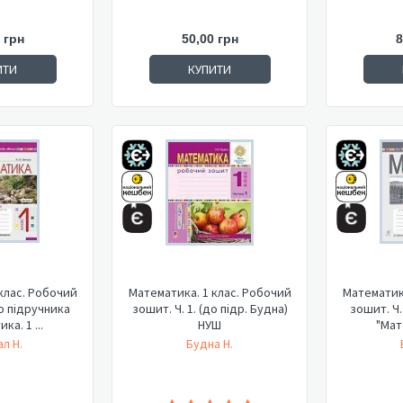
 грн
50,00 грн
8
ИТИ
КУПИТИ
клас. Робочий
Математика. 1 клас. Робочий
Математика
до підручника
зошит. Ч. 1. (до підр. Будна)
зошит. Ч.
ка. 1 ...
НУШ
"Мате
л Н.
Будна Н.