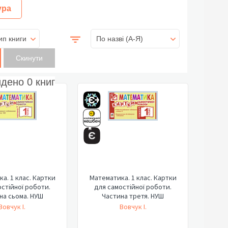
ура
ип книги
По назві (A-Я)
йдено
0
книг
а. 1 клас. Картки
Математика. 1 клас. Картки
стійної роботи.
для самостійної роботи.
на сьома. НУШ
Частина третя. НУШ
Вовчук І.
Вовчук І.