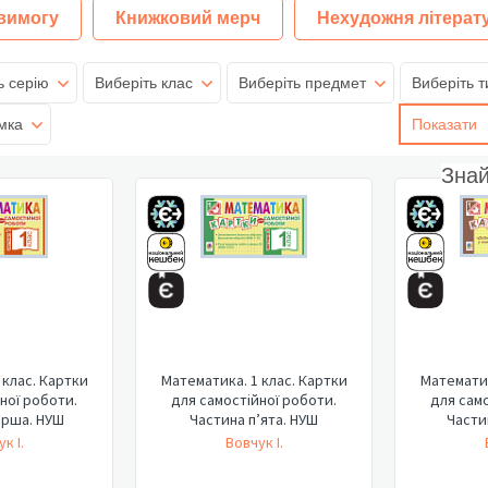
 вимогу
Книжковий мерч
Нехудожня літерат
ь серію
Виберіть клас
Виберіть предмет
Виберіть т
мка
Показати
Зна
 клас. Картки
Математика. 1 клас. Картки
Математик
ної роботи.
для самостійної роботи.
для само
ерша. НУШ
Частина п’ята. НУШ
Части
к І.
Вовчук І.