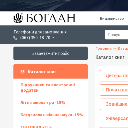
Видавництво
Телефони для замовлення:
(067) 350-18-70
Головна
Ката
Завантажити прайс
Каталог книг
Каталог книг
Дитяча лі
Підручники та електронні
додатки
Початков
Літня школа-гра -15%
Зовнішнє
Богданова шкільна наука -15%
Універсал
СВІТОВИД -15%