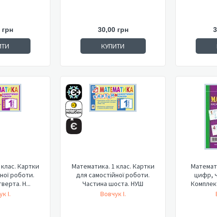
 грн
30,00 грн
3
ИТИ
КУПИТИ
 клас. Картки
Математика. 1 клас. Картки
Математи
ної роботи.
для самостійної роботи.
цифр, ч
верта. Н...
Частина шоста. НУШ
Комплект
к І.
Вовчук І.