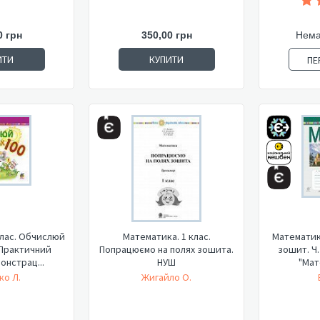
0 грн
350,00 грн
Нема
ИТИ
КУПИТИ
ПЕ
клас. Обчислюй
Математика. 1 клас.
Математика
 Практичний
Попрацюємо на полях зошита.
зошит. Ч.
онстрац...
НУШ
"Мате
ко Л.
Жигайло О.