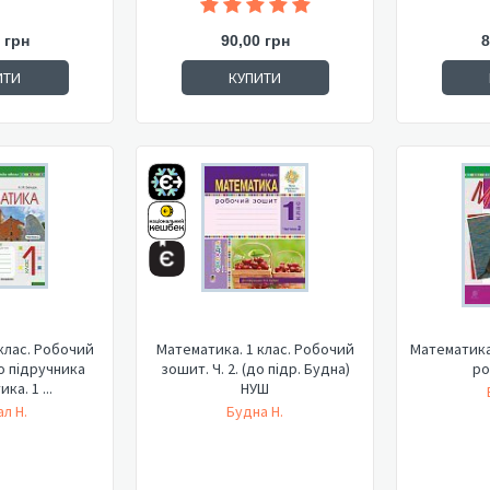
 грн
90,00 грн
8
ИТИ
КУПИТИ
клас. Робочий
Математика. 1 клас. Робочий
Математика.
до підручника
зошит. Ч. 2. (до підр. Будна)
ро
ка. 1 ...
НУШ
л Н.
Будна Н.