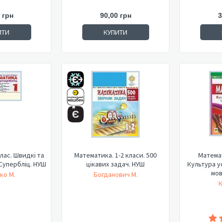
 грн
90,00 грн
3
ИТИ
КУПИТИ
лас. Швидкі та
Математика. 1-2 класи. 500
Математ
 Супербліц. НУШ
цікавих задач. НУШ
Культура у
мов
ко М.
Богданович М.
К