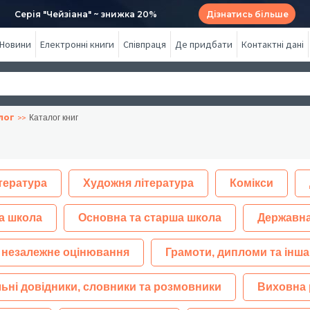
Серія "Чейзіана" ~ знижка 20%
Дізнатись більше
Новини
Електронні книги
Співпраця
Де придбати
Контактні дані
лог
Каталог книг
тература
Художня література
Комікси
а школа
Основна та старша школа
Державна
 незалежне оцінювання
Грамоти, дипломи та інша
ьні довідники, словники та розмовники
Виховна 