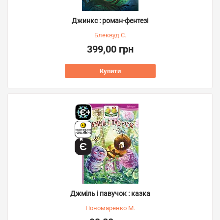
Джинкс : роман-фентезі
Блеквуд С.
399,00 грн
Купити
Джміль і павучок : казка
Пономаренко М.