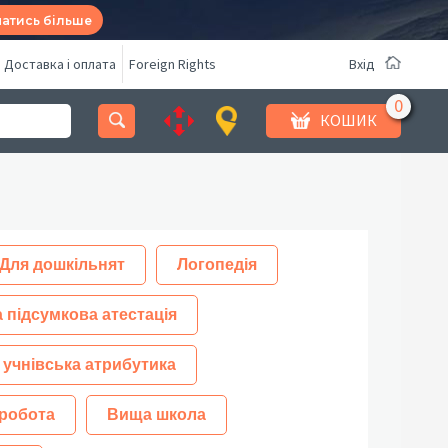
натись більше
Доставка і оплата
Foreign Rights
Вхід
КОШИК
Для дошкільнят
Логопедія
 підсумкова атестація
 учнівська атрибутика
робота
Вища школа