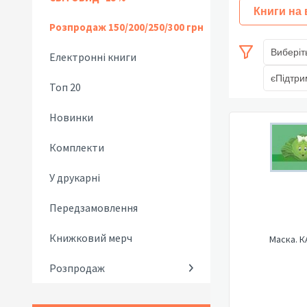
Книги на
Розпродаж 150/200/250/300 грн
Виберіт
Електронні книги
єПідтри
Топ 20
Новинки
Комплекти
У друкарні
Передзамовлення
Книжковий мерч
Маска. К
Розпродаж