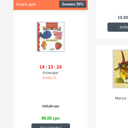
Книга дня
Знижка 50%
10,00
КУП
14
:
13
:
23
Кольори
Бомон Е. .
Маска.
199,00 грн
99,00 грн