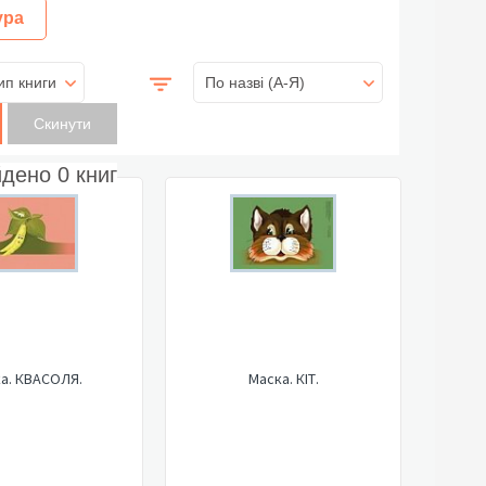
ура
ип книги
По назві (A-Я)
йдено
0
книг
а. КВАСОЛЯ.
Маска. КІТ.