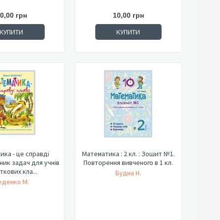
0,00 грн
10,00 грн
КУПИТИ
КУПИТИ
ка - це справді
Математика : 2 кл. : Зошит №1.
рник задач для учнів
Повторення вивченого в 1 кл.
ткових кла...
Будна Н.
еденко М.