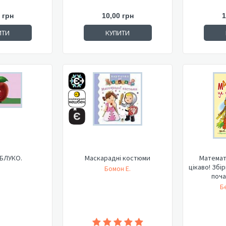
 грн
10,00 грн
1
ИТИ
КУПИТИ
ЯБЛУКО.
Маскарадні костюми
Математи
цікаво! Збі
Бомон Е.
поча
Б