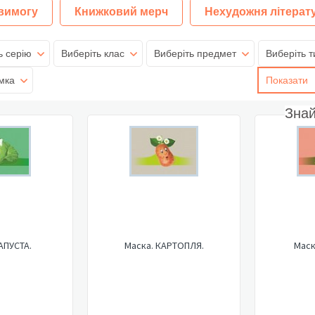
 вимогу
Книжковий мерч
Нехудожня літерат
ь серію
Виберіть клас
Виберіть предмет
Виберіть т
мка
Показати
Зна
АПУСТА.
Маска. КАРТОПЛЯ.
Маск