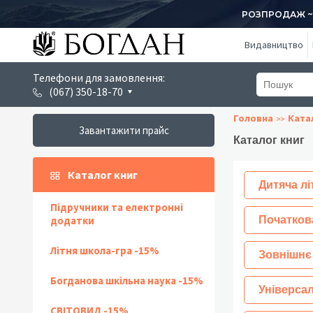
РОЗПРОДАЖ ~ 1
Видавництво
Телефони для замовлення:
(067) 350-18-70
Головна
Ката
Завантажити прайс
Каталог книг
Каталог книг
Дитяча лі
Підручники та електронні
додатки
Початков
Літня школа-гра -15%
Зовнішнє
Богданова шкільна наука -15%
Універсал
СВІТОВИД -15%