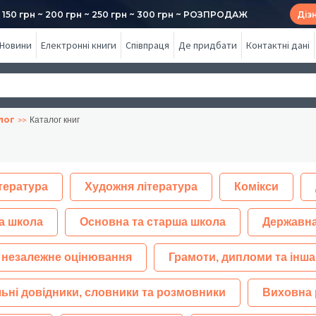
50 грн ~ 200 грн ~ 250 грн ~ 300 грн ~ РОЗПРОДАЖ
Діз
Новини
Електронні книги
Співпраця
Де придбати
Контактні дані
лог
Каталог книг
тература
Художня література
Комікси
а школа
Основна та старша школа
Державна
 незалежне оцінювання
Грамоти, дипломи та інша
ьні довідники, словники та розмовники
Виховна 