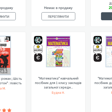
2
2
продажу
Немає в продажу
ЯНУТИ
ПЕРЕГЛЯНУТИ
"Математика" навчальний
"Математ
: роман ; Шість
посібник для 1 класу закладів
посібник д
ртон" : повість
загальної середн...
загал
а М.
Будна Н.