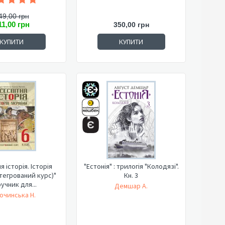
49,00 грн
11,00 грн
350,00 грн
КУПИТИ
КУПИТИ
я історія. Історія
"Естонія" : трилогія "Колодязі".
нтегрований курс)"
Кн. 3
учник для...
Демшар А.
очинська Н.