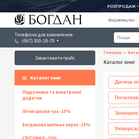
РОЗПРОДАЖ ~ 1
Видавництво
Телефони для замовлення:
(067) 350-18-70
Головна
Ката
Завантажити прайс
Каталог книг
Каталог книг
Дитяча лі
Підручники та електронні
додатки
Початков
Літня школа-гра -15%
Зовнішнє
Богданова шкільна наука -15%
Універсал
СВІТОВИД -15%