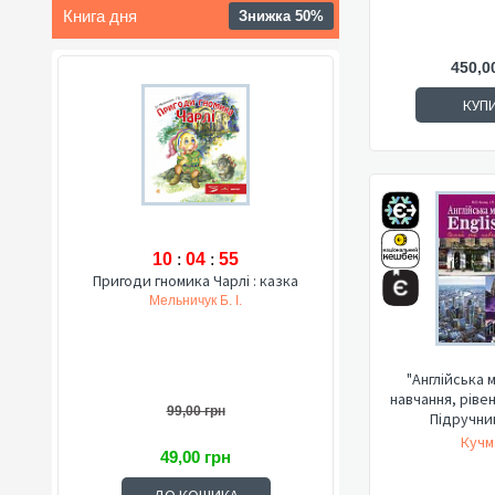
Книга дня
Знижка 50%
450,0
КУП
10
:
04
:
54
Пригоди гномика Чарлі : казка
Мельничук Б. І.
"Англійська м
навчання, ріве
99,00 грн
Підручник
Кучм
49,00 грн