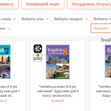
 вимогу
Книжковий мерч
Нехудожня літерат
ь серію
Виберіть клас
Виберіть предмет
Виберіть т
мка
Показати
Зна
ова (3-й рік
"Англійська мова (4-й рік
"Англійс
дручник для 7
навчання)" підручник для 8
навчання,
адів за...
класу загальноосв...
підруч
ка Л.
Кучма М.