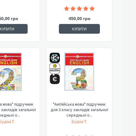
50,00 грн
450,00 грн
КУПИТИ
КУПИТИ
ка мова" підручник
"Англійська мова" підручник
 закладів загальної
для 3 класу закладів загальної
едньої о...
середньої о...
Будна Т.
Будна Т.