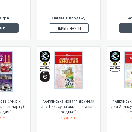
0 грн
Немає в продажу
4
ИТИ
ПЕРЕГЛЯНУТИ
ова (7-й рік
"Англійська мова" підручник
"Англійсь
нь стандарту)"
для 1 класу закладів загальної
для 2 класу
 для 1...
середньої о...
сер
а М.
Будна Т.