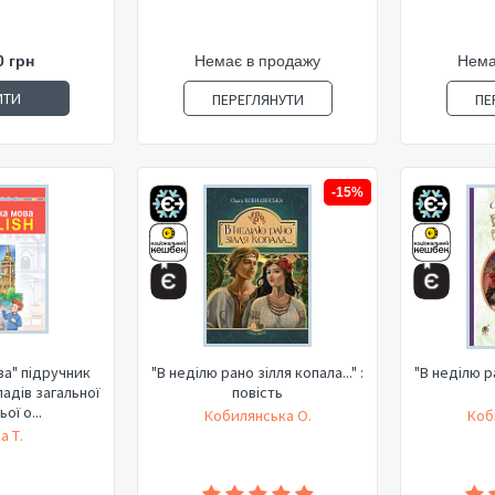
0 грн
Немає в продажу
Нема
ИТИ
ПЕРЕГЛЯНУТИ
ПЕ
-15%
ва" підручник
"В неділю рано зілля копала..." :
"В неділю ра
ладів загальної
повість
ої о...
Кобилянська О.
Коб
а Т.