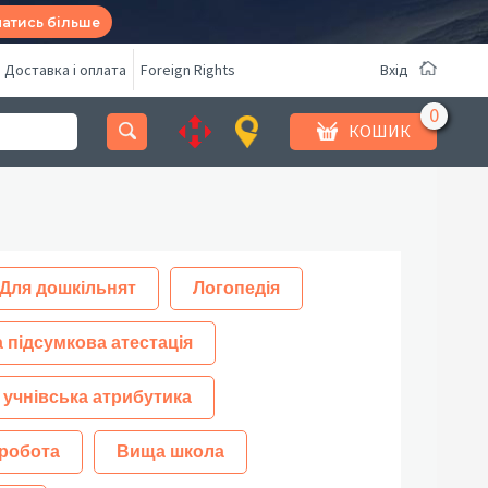
натись більше
Доставка і оплата
Foreign Rights
Вхід
КОШИК
Для дошкільнят
Логопедія
 підсумкова атестація
 учнівська атрибутика
робота
Вища школа