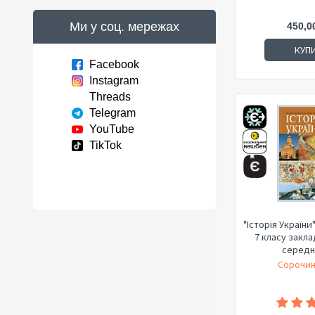
Ми у соц. мережах
450,0
КУП
Facebook
Instagram
Threads
Telegram
YouTube
TikTok
"Історія України
7 класу закла
середнь
Сорочин