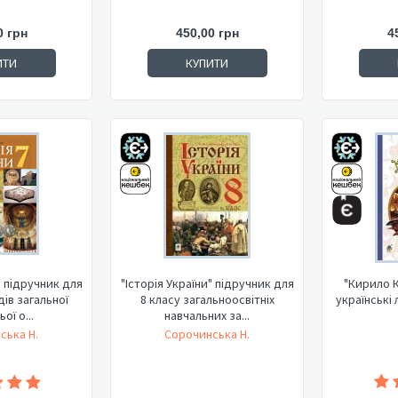
0 грн
450,00 грн
4
ИТИ
КУПИТИ
" підручник для
"Історія України" підручник для
"Кирило К
дів загальної
8 класу загальноосвітніх
українські
ої о...
навчальних за...
ська Н.
Сорочинська Н.