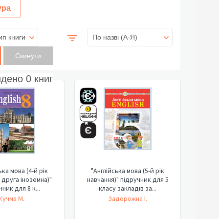
ура
ип книги
По назві (A-Я)
йдено
0
книг
ька мова (4-й рік
"Англійська мова (5-й рік
 друга іноземна)"
навчання)" підручник для 5
ник для 8 к...
класу закладів за...
Кучма М.
Задорожна І.