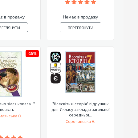
є в продажу
Немає в продажу
РЕГЛЯНУТИ
ПЕРЕГЛЯНУТИ
-15%
но зілля копала..." :
"Всесвітня історія" підручник
повість
для 7 класу закладів загальної
середньої...
илянська О.
Сорочинська Н.