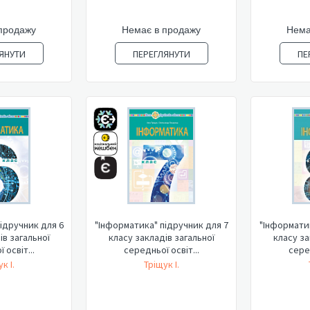
продажу
Немає в продажу
Нема
ЯНУТИ
ПЕРЕГЛЯНУТИ
ПЕ
ідручник для 6
"Інформатика" підручник для 7
"Інформатик
ів загальної
класу закладів загальної
класу за
 освіт...
середньої освіт...
серед
к І.
Тріщук І.