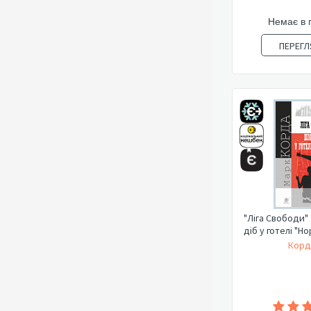
Немає в 
ПЕРЕГЛ
"Ліга Свободи" 
діб у готелі "Но
Корд