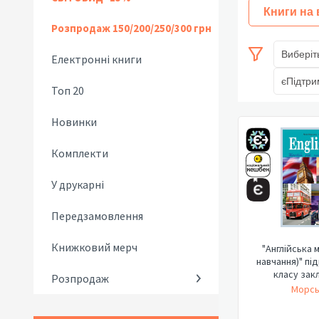
Книги на
Розпродаж 150/200/250/300 грн
Виберіт
Електронні книги
єПідтри
Топ 20
Новинки
Комплекти
У друкарні
Передзамовлення
Книжковий мерч
"Англійська м
навчання)" пі
класу закл
Розпродаж
Морсь