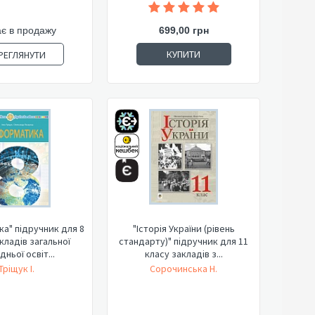
є в продажу
699,00 грн
КУПИТИ
РЕГЛЯНУТИ
а" підручник для 8
"Історія України (рівень
кладів загальної
стандарту)" підручник для 11
ньої освіт...
класу закладів з...
Тріщук І.
Сорочинська Н.