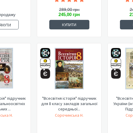
289,00 грн
2
245,00 грн
2
продажу
КУПИТИ
ЯНУТИ
рія" підручник
"Всесвітня історія" підручник
"Всесвітн
гальноосвітніх
для 8 класу закладів загальної
України (і
них ...
середньої...
Підр
ська Н.
Сорочинська Н.
Сор