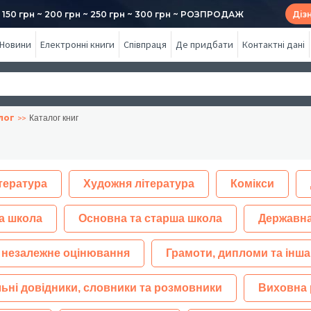
50 грн ~ 200 грн ~ 250 грн ~ 300 грн ~ РОЗПРОДАЖ
Діз
Новини
Електронні книги
Співпраця
Де придбати
Контактні дані
лог
Каталог книг
тература
Художня література
Комікси
а школа
Основна та старша школа
Державна
 незалежне оцінювання
Грамоти, дипломи та інша
ьні довідники, словники та розмовники
Виховна 