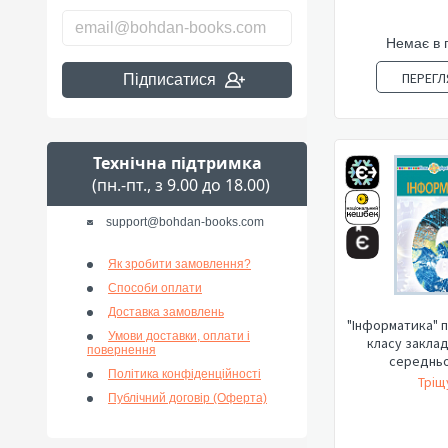
Немає в 
ПЕРЕГЛ
Підписатися
Технічна підтримка
(пн.-пт., з 9.00 до 18.00)
support@bohdan-books.com
Як зробити замовлення?
Способи оплати
Доставка замовлень
"Інформатика" п
Умови доставки, оплати і
класу заклад
повернення
середньої
Політика конфіденційності
Тріщу
Публічний договір (Оферта)