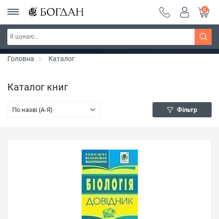
0
Серія "Чейзіана" ~ знижка 20%
Дізнатись більше
Головна
Каталог
Каталог книг
По назві (A-Я)
Фільтр