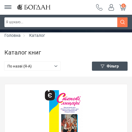
0
Серія "Чейзіана" ~ знижка 20%
Дізнатись більше
Головна
Каталог
Каталог книг
По назві (Я-А)
Фільтр