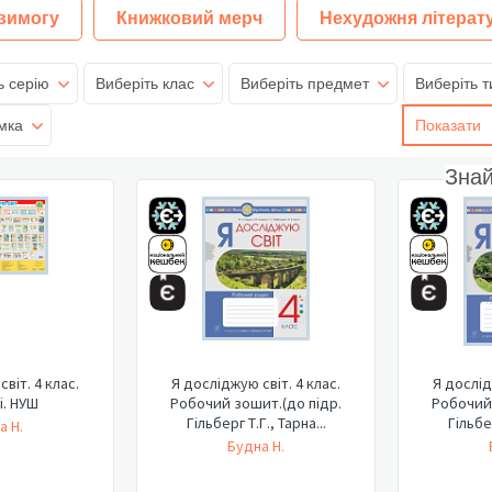
 вимогу
Книжковий мерч
Нехудожня літерат
ь серію
Виберіть клас
Виберіть предмет
Виберіть т
мка
Показати
Зна
віт. 4 клас.
Я досліджую світ. 4 клас.
Я дослід
і. НУШ
Робочий зошит.(до підр.
Робочий 
Гільберг Т.Г., Тарна...
Гільбер
а Н.
Будна Н.