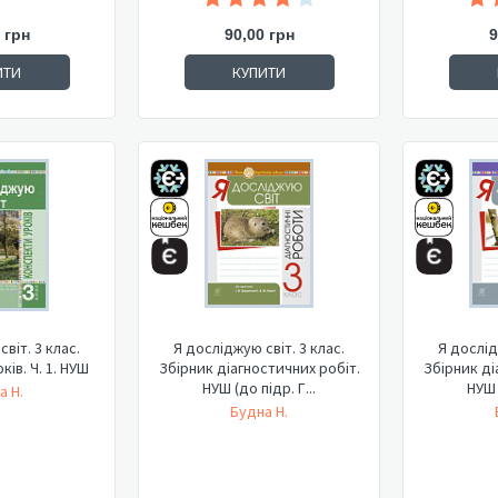
 грн
90,00 грн
9
ИТИ
КУПИТИ
віт. 3 клас.
Я досліджую світ. 3 клас.
Я дослід
ів. Ч. 1. НУШ
Збірник діагностичних робіт.
Збірник ді
НУШ (до підр. Г...
НУШ 
а Н.
Будна Н.