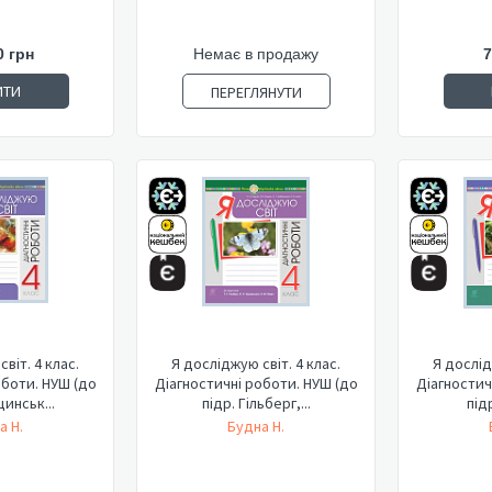
0 грн
Немає в продажу
7
ИТИ
ПЕРЕГЛЯНУТИ
віт. 4 клас.
Я досліджую світ. 4 клас.
Я дослід
оботи. НУШ (до
Діагностичні роботи. НУШ (до
Діагностич
щинськ...
підр. Гільберг,...
підр
а Н.
Будна Н.