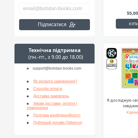
55,00
КУП
Підписатися
Технічна підтримка
(пн.-пт., з 9.00 до 18.00)
support@bohdan-books.com
Як зробити замовлення?
Способи оплати
Доставка замовлень
Я досліджую світ
Умови доставки, оплати і
завданн
повернення
Карна
Політика конфіденційності
Публічний договір (Оферта)