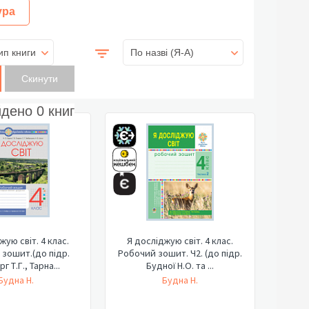
ура
ип книги
По назві (Я-А)
йдено
0
книг
жую світ. 4 клас.
Я досліджую світ. 4 клас.
зошит.(до підр.
Робочий зошит. Ч2. (до підр.
г Т.Г., Тарна...
Будної Н.О. та ...
Будна Н.
Будна Н.