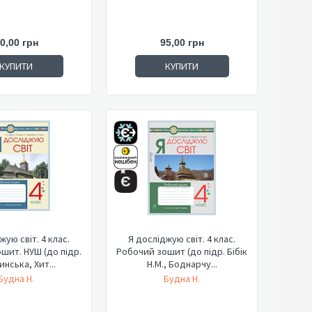
0,00 грн
95,00 грн
КУПИТИ
КУПИТИ
жую світ. 4 клас.
Я досліджую світ. 4 клас.
шит. НУШ (до підр.
Робочий зошит (до підр. Бібік
нська, Хит...
Н.М., Боднарчу...
Будна Н.
Будна Н.