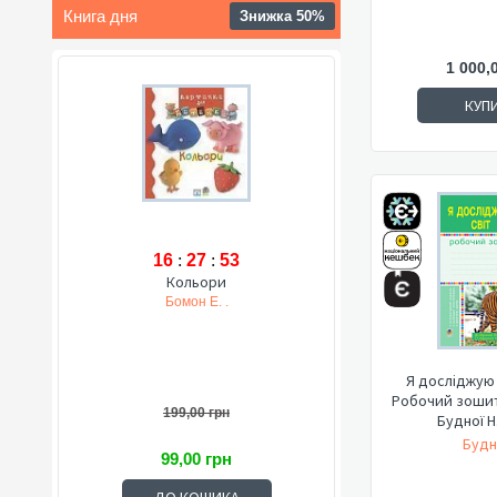
Книга дня
Знижка 50%
1 000,
КУП
16
:
27
:
51
Кольори
Бомон Е. .
Я досліджую с
Робочий зошит.
199,00 грн
Будної Н.
Будн
99,00 грн