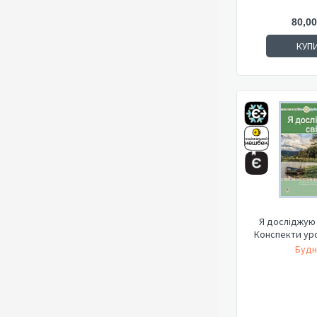
80,00
КУП
Я досліджую с
Конспекти урок
Будн