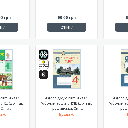
00 грн
90,00 грн
8
ИТИ
КУПИТИ
віт. 4 клас.
Я досліджую світ. 4 клас.
Я дослід
 Ч1. (до підр.
Робочий зошит. НУШ (до підр.
Робочий зо
О. та ...
Грущинська, Хит...
Грущи
а Н.
Будна Н.