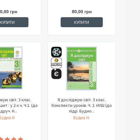
0,00 грн
80,00 грн
КУПИТИ
КУПИТИ
жую світ. 3 клас.
Я досліджую світ. 3 клас.
т : у 2-х ч. Ч.1. (до
Конспекти уроків. Ч. 2. НУШ (до
ідруч. Н...
підр. Будно...
Будна Н.
Будна Н.