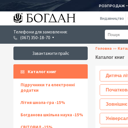
РОЗПРОДАЖ ~ 1
Видавництво
Телефони для замовлення:
(067) 350-18-70
Головна
Ката
Завантажити прайс
Каталог книг
Каталог книг
Дитяча лі
Підручники та електронні
додатки
Початков
Літня школа-гра -15%
Зовнішнє
Богданова шкільна наука -15%
Універсал
СВІТОВИД -15%