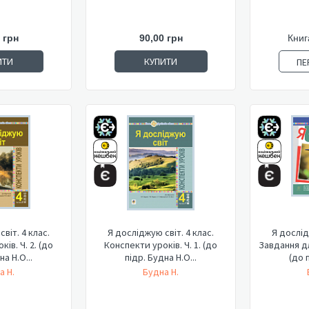
 грн
90,00 грн
Книг
ИТИ
КУПИТИ
ПЕ
віт. 4 клас.
Я досліджую світ. 4 клас.
Я дослід
. Ч. 2. (до
Конспекти уроків. Ч. 1. (до
Завдання д
на Н.О...
підр. Будна Н.О...
(до п
а Н.
Будна Н.