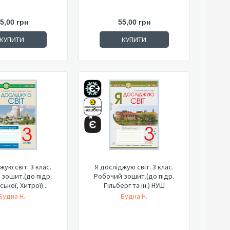
5,00 грн
55,00 грн
КУПИТИ
КУПИТИ
жую світ. 3 клас.
Я досліджую світ. 3 клас.
зошит.(до підр.
Робочий зошит.(до підр.
ької, Хитрої)...
Гільберг та ін.) НУШ
Будна Н.
Будна Н.