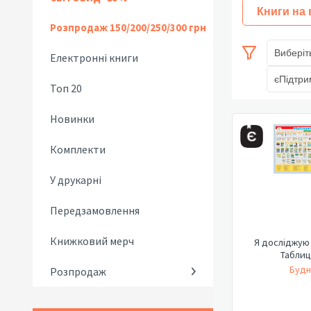
Книги на
Розпродаж 150/200/250/300 грн
Виберіт
Електронні книги
єПідтри
Топ 20
Новинки
Комплекти
У друкарні
Передзамовлення
Книжковий мерч
Я досліджую с
Таблиц
Будн
Розпродаж