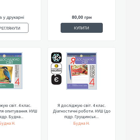
а у друкарні
80,00 грн
КУПИТИ
РЕГЛЯНУТИ
жую світ. 4 клас.
Я досліджую світ. 4 клас.
ля опитування. НУШ
Діагностичні роботи. НУШ (до
ідр. Будна...
підр. Грущинськ...
Будна Н.
Будна Н.