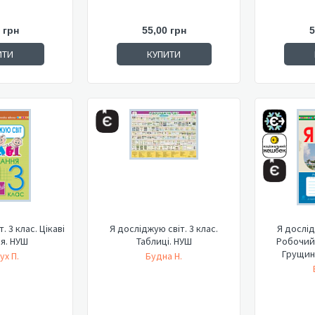
 грн
55,00 грн
5
ИТИ
КУПИТИ
. 3 клас. Цікаві
Я досліджую світ. 3 клас.
Я дослід
я. НУШ
Таблиці. НУШ
Робочий 
Грущинс
ух П.
Будна Н.