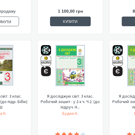
продажу
1 100,00 грн
8
КУПИТИ
ЯНУТИ
віт. 3 клас.
Я досліджую світ. 3 клас.
Я дослід
до підр. Бібік)
Робочий зошит : у 2-х ч. Ч.2. (до
Робочий зоши
Ш
підруч. Н...
п
а Н.
Будна Н.