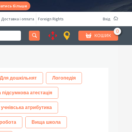
натись більше
Доставка і оплата
Foreign Rights
Вхід
КОШИК
Для дошкільнят
Логопедія
 підсумкова атестація
 учнівська атрибутика
робота
Вища школа