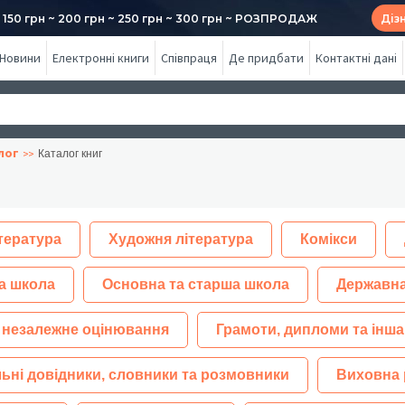
50 грн ~ 200 грн ~ 250 грн ~ 300 грн ~ РОЗПРОДАЖ
Діз
Новини
Електронні книги
Співпраця
Де придбати
Контактні дані
лог
Каталог книг
тература
Художня література
Комікси
а школа
Основна та старша школа
Державна
 незалежне оцінювання
Грамоти, дипломи та інша
ьні довідники, словники та розмовники
Виховна 