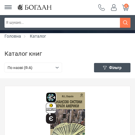
0
Серія "Чейзіана" ~ знижка 20%
Дізнатись більше
Головна
Каталог
Каталог книг
По назві (Я-А)
Фільтр