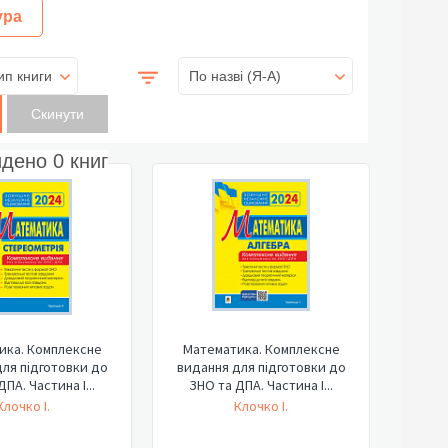
ура
ип книги
По назві (Я-А)
йдено
0
книг
ика. Комплексне
Математика. Комплексне
ля підготовки до
видання для підготовки до
ПА. Частина І...
ЗНО та ДПА. Частина І...
Клочко І.
Клочко І.