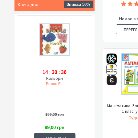
Книга дня
Знижка 50%
Немає в 
ПЕРЕГЛ
14
:
30
:
35
Кольори
Бомон Е. .
Математика. Зо
1 клас: у
199,00 грн
Будн
99,00 грн