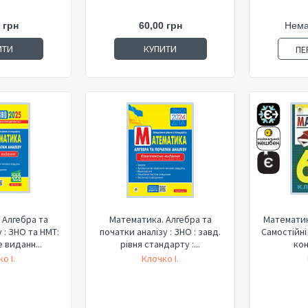
 грн
60,00 грн
Нема
ИТИ
КУПИТИ
ПЕ
 Алгебра та
Математика. Aлгебра та
Математика
 : ЗНО та НМТ:
початки аналізу : ЗНО : завд.
Самостійні
 виданн...
рівня стандарту :...
кон
о І.
Клочко І.