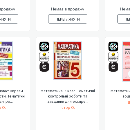
продажу
Немає в продажу
Нема
ЯНУТИ
ПЕРЕГЛЯНУТИ
ПЕ
клас: Вправи.
Математика. 5 клас. Тематичні
Математика
оти. Тематичні
контрольні роботи та
зош
ні ро...
завдання для експре...
Ш
р О.
Істер О.