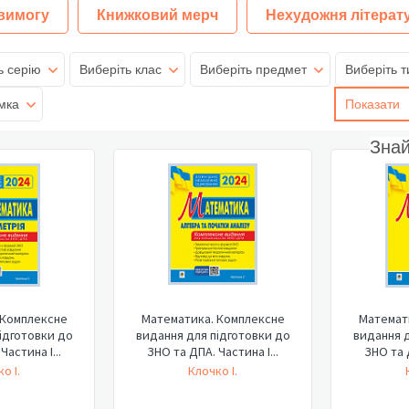
 вимогу
Книжковий мерч
Нехудожня літерат
ь серію
Виберіть клас
Виберіть предмет
Виберіть т
мка
Показати
Зна
 Комплексне
Математика. Комплексне
Математ
ідготовки до
видання для підготовки до
видання д
Частина І...
ЗНО та ДПА. Частина І...
ЗНО та Д
о І.
Клочко І.