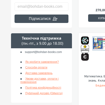
270,0
КУП
Підписатися
Технічна підтримка
(пн.-пт., з 9.00 до 18.00)
support@bohdan-books.com
Як зробити замовлення?
Способи оплати
Доставка замовлень
Математика. 
Умови доставки, оплати і
знань. 4 кла
повернення
Беден
Політика конфіденційності
Публічний договір (Оферта)