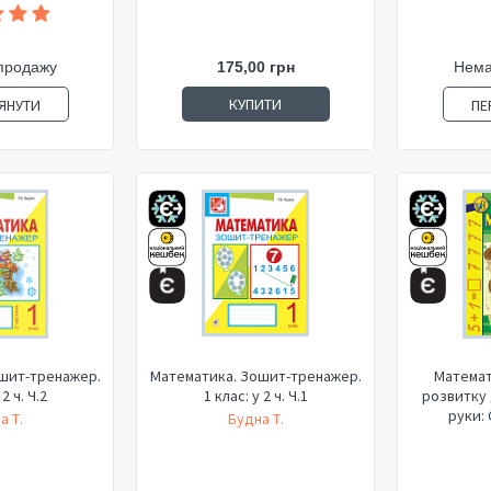
продажу
175,00 грн
Нема
КУПИТИ
ЯНУТИ
ПЕ
шит-тренажер.
Математика. Зошит-тренажер.
Математ
 2 ч. Ч.2
1 клас: у 2 ч. Ч.1
розвитку 
руки:
а Т.
Будна Т.