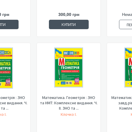
0 грн
300,00 грн
Нема
ИТИ
КУПИТИ
ПЕ
ометрія : ЗНО
Математика. Геометрія : ЗНО
Математика
сне видання. Ч.
та НМТ: Комплексне видання. Ч.
завд.рі
та ...
ІІ. ЗНО та ...
Компле
о І.
Клочко І.