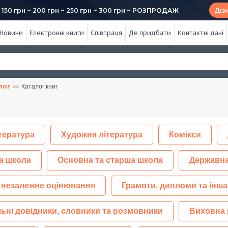
50 грн ~ 200 грн ~ 250 грн ~ 300 грн ~ РОЗПРОДАЖ
Діз
Новини
Електронні книги
Співпраця
Де придбати
Контактні дані
лог
Каталог книг
тература
Художня література
Комікси
а школа
Основна та старша школа
Державна
 незалежне оцінювання
Грамоти, дипломи та інша
ьні довідники, словники та розмовники
Виховна 