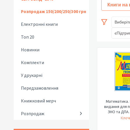
Книги на
Розпродаж 150/200/250/300 грн
Виберіт
Електронні книги
єПідтри
Топ 20
Новинки
Комплекти
У друкарні
Передзамовлення
Книжковий мерч
Математика.
видання для п
ЗНО та ДПА. 
Розпродаж
Клочк