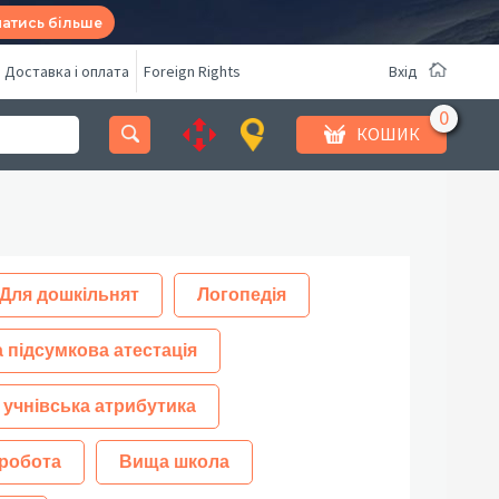
натись більше
Доставка і оплата
Foreign Rights
Вхід
КОШИК
Для дошкільнят
Логопедія
 підсумкова атестація
 учнівська атрибутика
робота
Вища школа