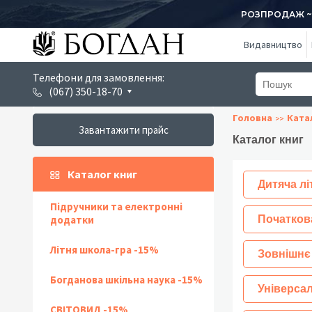
РОЗПРОДАЖ ~ 1
Видавництво
Телефони для замовлення:
(067) 350-18-70
Головна
Ката
Завантажити прайс
Каталог книг
Каталог книг
Дитяча лі
Підручники та електронні
додатки
Початков
Літня школа-гра -15%
Зовнішнє
Богданова шкільна наука -15%
Універсал
СВІТОВИД -15%