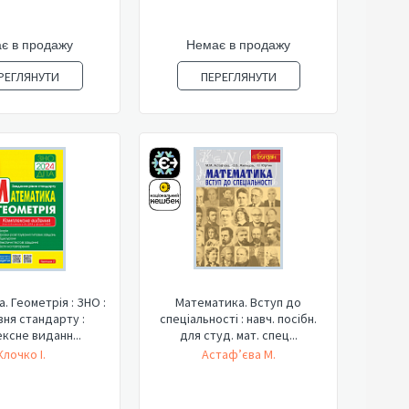
є в продажу
Немає в продажу
РЕГЛЯНУТИ
ПЕРЕГЛЯНУТИ
. Геометрія : ЗНО :
Математика. Вступ до
вня стандарту :
спеціальності : навч. посібн.
ксне виданн...
для студ. мат. спец...
Клочко І.
Астаф’єва М.