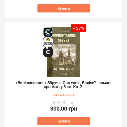
Купити
- 57%
«Вирівнювання» Збруча. Quo vadis, Вадісе? : роман-
хроніка : у 3 кн. Кн. 2.
Клименко О.
699,00 грн
300,00 грн
Купити