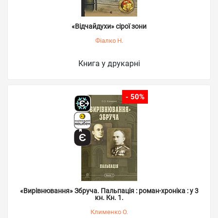
«Відчайдухи» сірої зони
Фіалко Н.
Книга у друкарні
- 50%
«Вирівнювання» Збруча. Пальпація : роман-хроніка : у 3
кн. Кн. 1.
Клименко О.