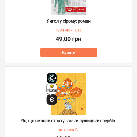
Янгол у сірому: роман
Гуменюк Н. Н.
49,00 грн
Купити
Ян, що не знав страху: казки лужицьких сербів.
Антоняк Б.