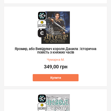
Яромир, або Вивідувач короля Данила : історична
повість з княжих часів
Чумарна М.
349,00 грн
Купити