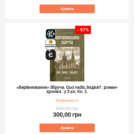
Купити
- 57%
«Вирівнювання» Збруча. Quo vadis, Вадісе? : роман-
хроніка : у 3 кн. Кн. 2.
Клименко О.
699,00 грн
300,00 грн
Купити