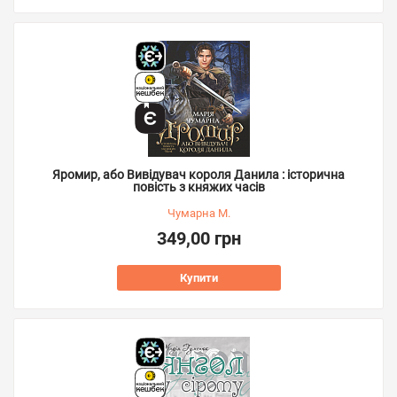
Яромир, або Вивідувач короля Данила : історична
повість з княжих часів
Чумарна М.
349,00 грн
Купити