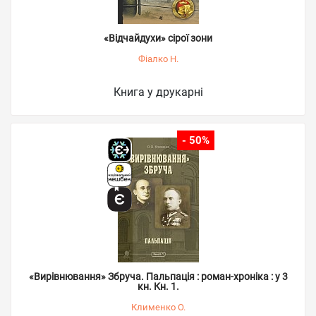
«Відчайдухи» сірої зони
Фіалко Н.
Книга у друкарні
- 50%
«Вирівнювання» Збруча. Пальпація : роман-хроніка : у 3
кн. Кн. 1.
Клименко О.