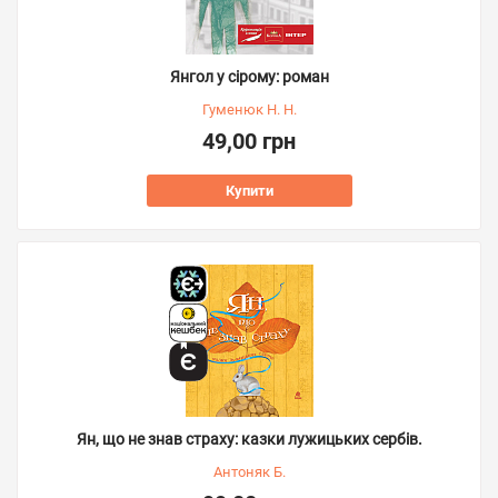
Янгол у сірому: роман
Гуменюк Н. Н.
49,00 грн
Купити
Ян, що не знав страху: казки лужицьких сербів.
Антоняк Б.