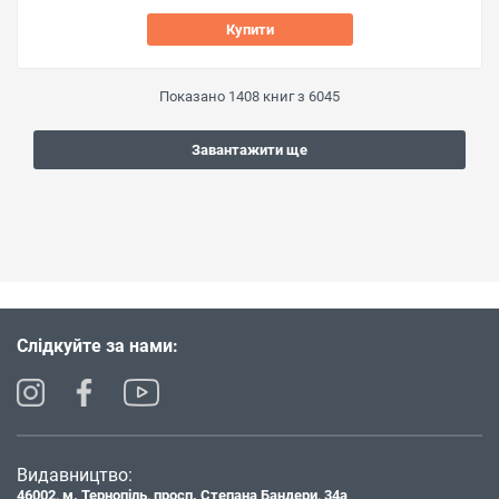
Купити
Показано
1408
книг з
6045
Завантажити ще
Слідкуйте за нами:
Видавництво:
46002, м. Тернопіль, просп. Степана Бандери, 34а