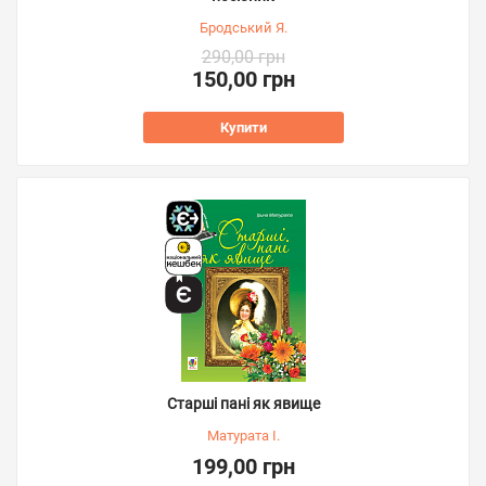
Бродський Я.
290,00 грн
150,00 грн
Купити
Старші пані як явище
Матурата І.
199,00 грн