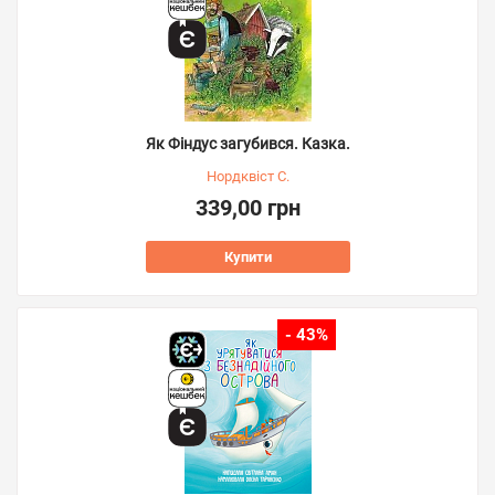
Як Фіндус загубився. Казка.
Нордквіст С.
339,00 грн
Купити
- 43%