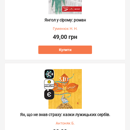
Янгол у сірому: роман
Гуменюк Н. Н.
49,00 грн
Купити
Ян, що не знав страху: казки лужицьких сербів.
Антоняк Б.