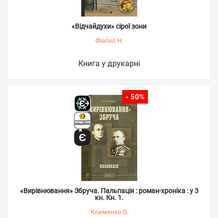
«Відчайдухи» сірої зони
Фіалко Н.
Книга у друкарні
- 50%
«Вирівнювання» Збруча. Пальпація : роман-хроніка : у 3
кн. Кн. 1.
Клименко О.