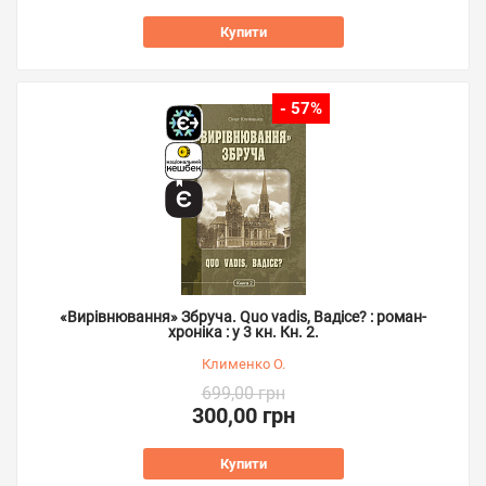
Купити
- 57%
«Вирівнювання» Збруча. Quo vadis, Вадісе? : роман-
хроніка : у 3 кн. Кн. 2.
Клименко О.
699,00 грн
300,00 грн
Купити