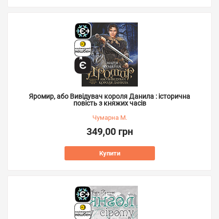
Яромир, або Вивідувач короля Данила : історична
повість з княжих часів
Чумарна М.
349,00 грн
Купити