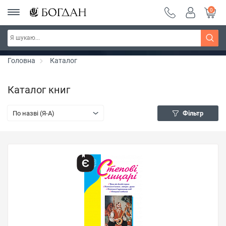
0
Серія "Чейзіана" ~ знижка 20%
Дізнатись більше
Головна
Каталог
Каталог книг
По назві (Я-А)
Фільтр