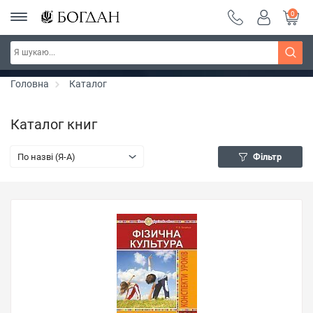
0
Серія "Чейзіана" ~ знижка 20%
Дізнатись більше
Головна
Каталог
Каталог книг
По назві (Я-А)
Фільтр