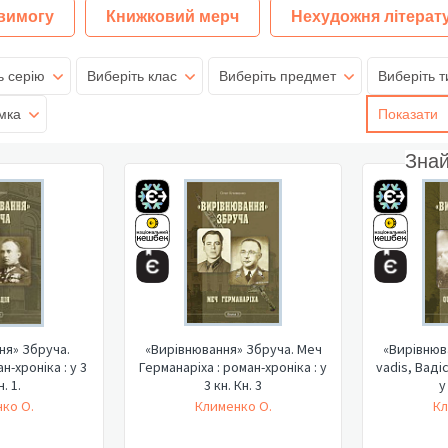
 вимогу
Книжковий мерч
Нехудожня літерат
ь серію
Виберіть клас
Виберіть предмет
Виберіть т
мка
Показати
Зна
ня» Збруча.
«Вирівнювання» Збруча. Меч
«Вирівнюв
н-хроніка : у 3
Германаріха : роман-хроніка : у
vadis, Вадіс
н. 1.
3 кн. Кн. 3
у
ко О.
Клименко О.
Кл