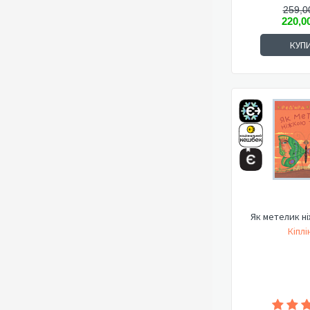
259,0
220,0
КУП
Як метелик н
Кіплі