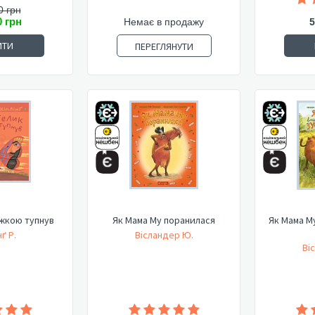
0 грн
0 грн
Немає в продажу
5
ИТИ
ПЕРЕГЛЯНУТИ
іжкою тупнув
Як Мама Му поранилася
Як Мама М
нґ Р.
Вісландер Ю.
Ві