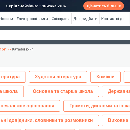
Серія "Чейзіана" ~ знижка 20%
Дізнатись більше
Новини
Електронні книги
Співпраця
Де придбати
Контактні дані
лог
Каталог книг
тература
Художня література
Комікси
а школа
Основна та старша школа
Державна
 незалежне оцінювання
Грамоти, дипломи та інша
ьні довідники, словники та розмовники
Виховна 