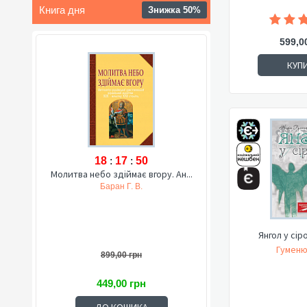
Книга дня
Знижка 50%
599,0
КУП
18
:
17
:
49
Молитва небо здіймає вгору. Ан...
Баран Г. В.
Янгол у сір
Гуменюк
899,00 грн
449,00 грн