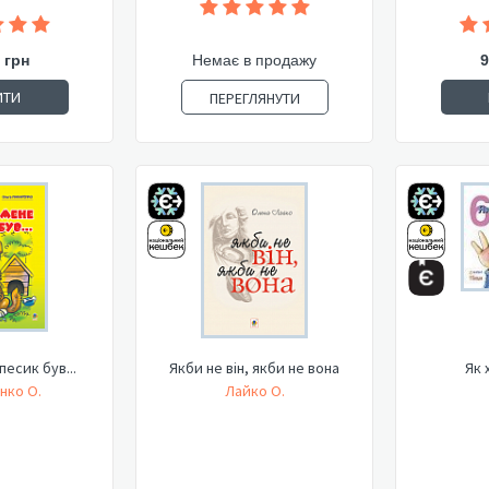
 грн
Немає в продажу
9
ИТИ
ПЕРЕГЛЯНУТИ
песик був...
Якби не він, якби не вона
Як 
нко О.
Лайко О.