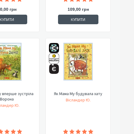
0,00 грн
109,00 грн
КУПИТИ
КУПИТИ
у вперше зустріла
Як Мама Му будувала хату
Ворона
Вісландер Ю.
сландер Ю.