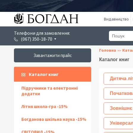
Видавництво
Телефони для замовлення:
(067) 350-18-70
Головна
Ката
Завантажити прайс
Каталог книг
Каталог книг
Дитяча лі
Підручники та електронні
додатки
Початков
Літня школа-гра -15%
Зовнішнє
Богданова шкільна наука -15%
Універсал
СВІТОВИД -15%