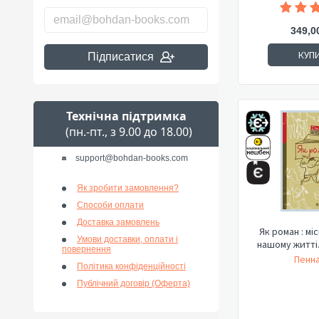
349,0
КУП
Підписатися
Технічна підтримка
(пн.-пт., з 9.00 до 18.00)
support@bohdan-books.com
Як зробити замовлення?
Способи оплати
Доставка замовлень
Як роман : мі
Умови доставки, оплати і
нашому житті
повернення
Пенна
Політика конфіденційності
Публічний договір (Оферта)