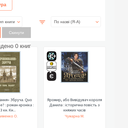
ура
ип книги
По назві (Я-А)
йдено
0
книг
ання» Збруча. Quo
Яромир, або Вивідувач короля
е? : роман-хроніка :
Данила : історична повість з
 3 кн. Кн...
княжих часів
именко О.
Чумарна М.