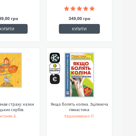
99,00 грн
349,00 грн
КУПИТИ
КУПИТИ
знав страху: казки
Якщо болять коліна. Зцілююча
ьких сербів.
гімнастика
нтоняк Б.
Євдокименко П.