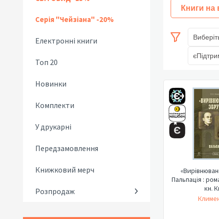
Книги на
Серія "Чейзіана" -20%
Виберіт
Електронні книги
єПідтри
Топ 20
Новинки
Комплекти
У друкарні
Передзамовлення
Книжковий мерч
«Вирівнюван
Пальпація : рома
кн. К
Розпродаж
Климен