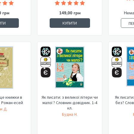
0 грн
149,00 грн
Нема
ИТИ
КУПИТИ
ПЕ
сце книжки в
Як писати: з великої літери чи
Як писати
. Роман-есей
малої ? Словник-довідник. 1-4
без? Слов
кл.
к Д.
Будна Н.