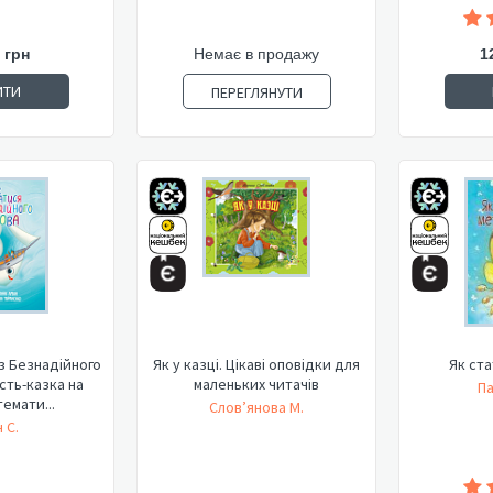
 грн
Немає в продажу
1
ИТИ
ПЕРЕГЛЯНУТИ
з Безнадійного
Як у казці. Цікаві оповідки для
Як ст
сть-казка на
маленьких читачів
Па
емати...
Слов’янова М.
 С.