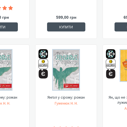
0 грн
599,00 грн
6
ИТИ
КУПИТИ
ому: роман
Янгол у сірому: роман
Ян, що не 
лужиц
 Н. Н.
Гуменюк Н. Н.
А