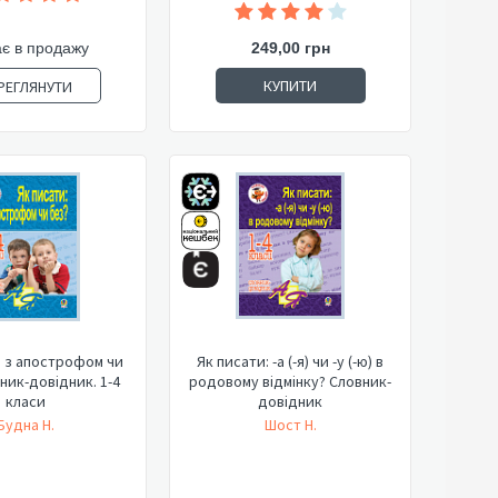
є в продажу
249,00 грн
КУПИТИ
РЕГЛЯНУТИ
: з апострофом чи
Як писати: -а (-я) чи -у (-ю) в
ник-довідник. 1-4
родовому відмінку? Словник-
класи
довідник
Будна Н.
Шост Н.