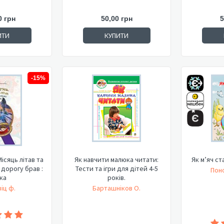
0 грн
50,00 грн
5
ИТИ
КУПИТИ
-15%
ісяць літав та
Як навчити малюка читати:
Як м’яч ст
 дорогу брав :
Тести та ігри для дітей 4-5
Пон
ка
років.
іц ф.
Барташніков О.