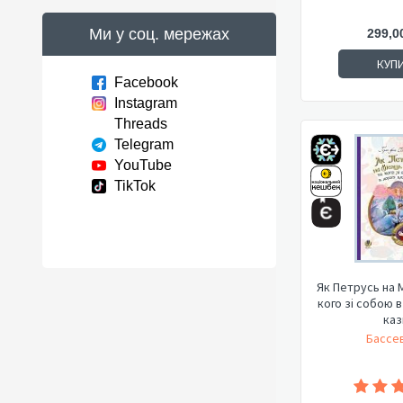
Ми у соц. мережах
299,0
КУП
Facebook
Instagram
Threads
Telegram
YouTube
TikTok
Як Петрусь на М
кого зі собою в
каз
Бассев