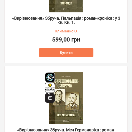
«Вирівнювання» Збруча. Пальпація : роман-хроніка : у 3
кн. Кн. 1.
Клименко О.
599,00 грн
Купити
«Вирівнювання» Збруча. Меч Германаріха : роман-