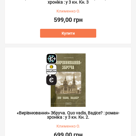
хроніка : у 3 кн. Кн. 3
Клименко О.
599,00 грн
Купити
«Вирівнювання» Збруча. Quo vadis, Вадісе? : роман-
хроніка : у 3 кн. Кн. 2.
Клименко О.
699,00 грн