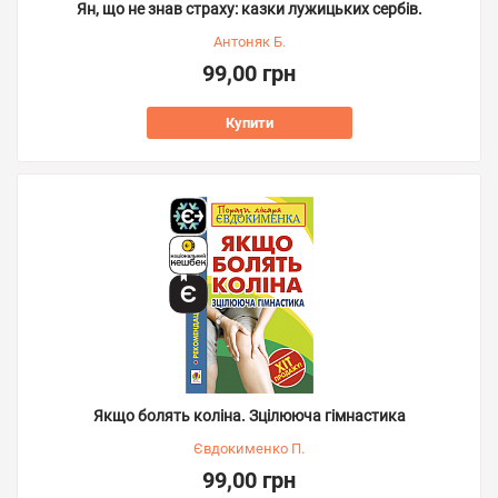
Ян, що не знав страху: казки лужицьких сербів.
Антоняк Б.
99,00 грн
Купити
Якщо болять коліна. Зцілююча гімнастика
Євдокименко П.
99,00 грн