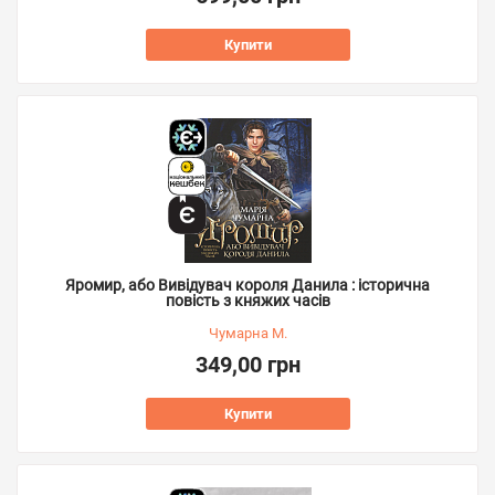
Купити
Яромир, або Вивідувач короля Данила : історична
повість з княжих часів
Чумарна М.
349,00 грн
Купити