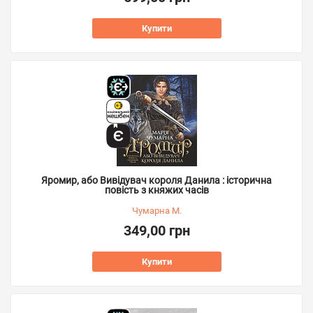
Купити
Яромир, або Вивідувач короля Данила : історична
повість з княжих часів
Чумарна М.
349,00 грн
Купити