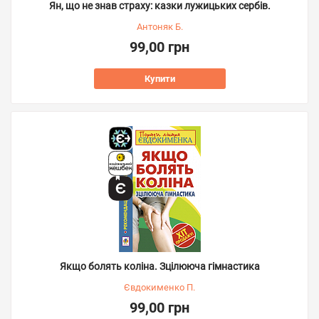
Ян, що не знав страху: казки лужицьких сербів.
Антоняк Б.
99,00 грн
Купити
Якщо болять коліна. Зцілююча гімнастика
Євдокименко П.
99,00 грн