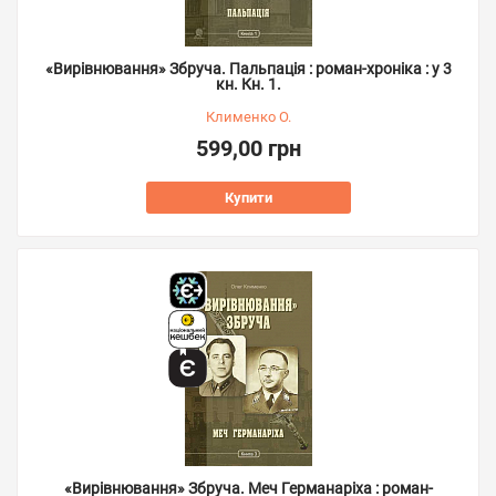
«Вирівнювання» Збруча. Пальпація : роман-хроніка : у 3
кн. Кн. 1.
Клименко О.
599,00 грн
Купити
«Вирівнювання» Збруча. Меч Германаріха : роман-