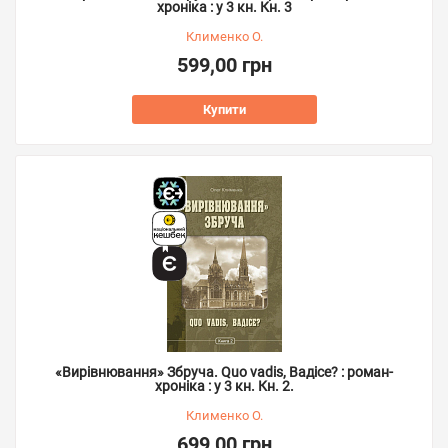
хроніка : у 3 кн. Кн. 3
Клименко О.
599,00 грн
Купити
«Вирівнювання» Збруча. Quo vadis, Вадісе? : роман-
хроніка : у 3 кн. Кн. 2.
Клименко О.
699,00 грн