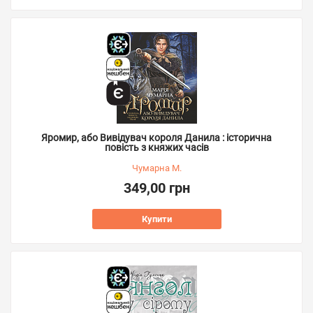
Яромир, або Вивідувач короля Данила : історична
повість з княжих часів
Чумарна М.
349,00 грн
Купити