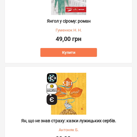
Янгол у сірому: роман
Гуменюк Н. Н.
49,00 грн
Купити
Ян, що не знав страху: казки лужицьких сербів.
Антоняк Б.