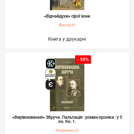
«Відчайдухи» сірої зони
Фіалко Н.
Книга у друкарні
- 50%
«Вирівнювання» Збруча. Пальпація : роман-хроніка : у 3
кн. Кн. 1.
Клименко О.