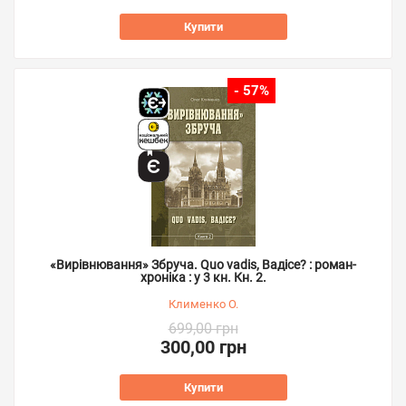
Купити
- 57%
«Вирівнювання» Збруча. Quo vadis, Вадісе? : роман-
хроніка : у 3 кн. Кн. 2.
Клименко О.
699,00 грн
300,00 грн
Купити