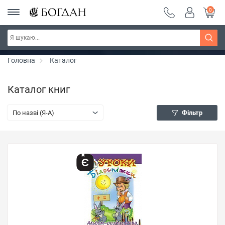
0
Серія "Чейзіана" ~ знижка 20%
Дізнатись більше
Головна
Каталог
Каталог книг
По назві (Я-А)
Фільтр