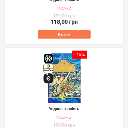
Фрідріх д.
139,00 грн
118,00 грн
Купити
- 15%
Ундина : повість
Фрідріх д.
199,00 грн