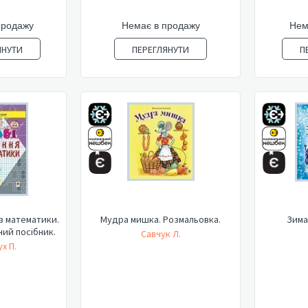
продажу
Немає в продажу
Нем
ЯНУТИ
ПЕРЕГЛЯНУТИ
П
 з математики.
Мудра мишка. Розмальовка.
Зима
ний посібник.
Савчук Л.
х П.