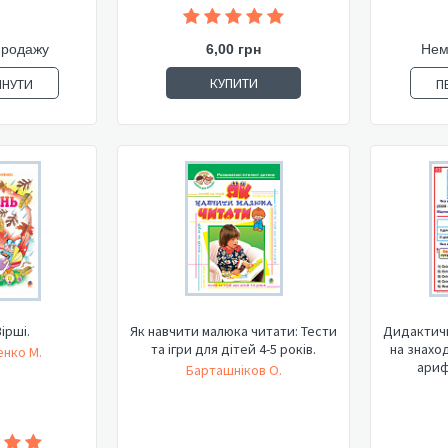
продажу
6,00 грн
Нем
КУПИТИ
ЯНУТИ
П
Вірші.
Як навчити малюка читати: Тести
Дидактичн
та ігри для дітей 4-5 років.
на знахо
нко М.
ариф
Барташніков О.