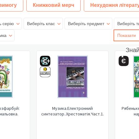
 вимогу
Книжковий мерч
Нехудожня літерат
ь серію
Виберіть клас
Виберіть предмет
Виберіть т
мка
Показати
Зна
озфарбуй:
Музика.Електронний
Рябеньке
мальовка.
синтезатор..Хрестоматія.Част.1.
на