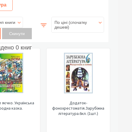
ура
ип книги
По ціні (спочатку
дешеві)
йдено
0
книг
 яєчко. Українська
Додаток-
родна казка.
фонохрестоматія.Зарубіжна
література.6кл. (1шт.)