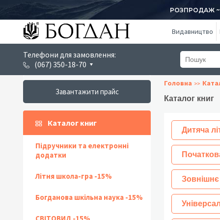
РОЗПРОДАЖ ~ 1
Видавництво
Телефони для замовлення:
(067) 350-18-70
Головна
Ката
Завантажити прайс
Каталог книг
Каталог книг
Дитяча лі
Підручники та електронні
додатки
Початков
Літня школа-гра -15%
Зовнішнє
Богданова шкільна наука -15%
Універсал
СВІТОВИД -15%