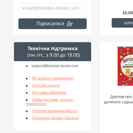
10,00
КУП
Підписатися
Технічна підтримка
(пн.-пт., з 9.00 до 18.00)
support@bohdan-books.com
Як зробити замовлення?
Способи оплати
Доставка замовлень
Диплом про 
Умови доставки, оплати і
дитячого садка
повернення
Політика конфіденційності
Публічний договір (Оферта)