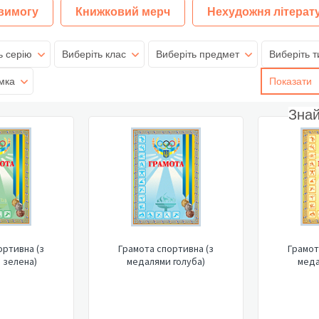
 вимогу
Книжковий мерч
Нехудожня літерат
ь серію
Виберіть клас
Виберіть предмет
Виберіть т
мка
Показати
Зна
ортивна (з
Грамота спортивна (з
Грамот
 зелена)
медалями голуба)
меда