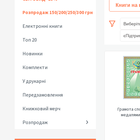
Книги на
Розпродаж 150/200/250/300 грн
Виберіт
Електронні книги
єПідтри
Топ 20
Новинки
Комплекти
У друкарні
Передзамовлення
Книжковий мерч
Грамота сп
медалями
Розпродаж