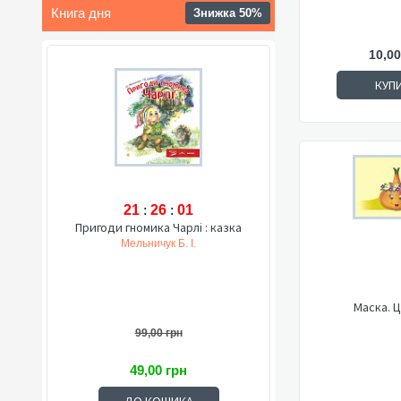
Книга дня
Знижка 50%
10,00
КУП
21
:
26
:
00
Пригоди гномика Чарлі : казка
Мельничук Б. І.
Маска. 
99,00 грн
49,00 грн