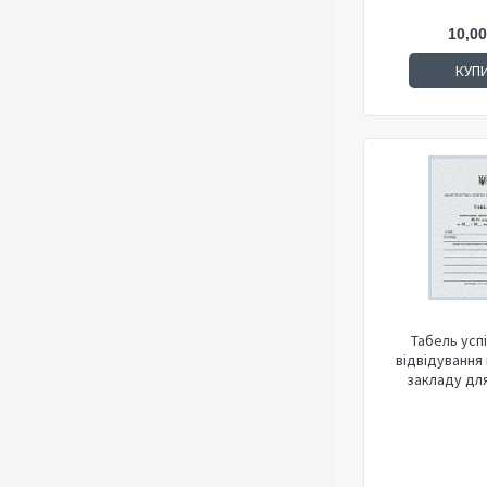
10,00
КУП
Табель усп
відвідування
закладу для