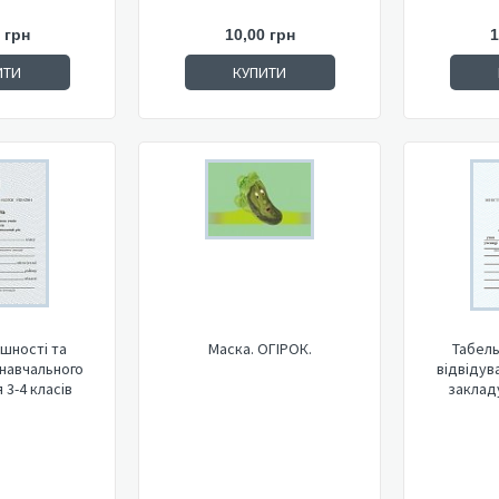
 грн
10,00 грн
1
ИТИ
КУПИТИ
ішності та
Маска. ОГІРОК.
Табель
 навчального
відвідув
 3-4 класів
закладу