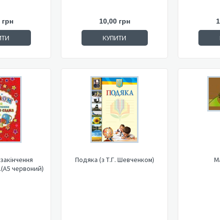
 грн
10,00 грн
1
ИТИ
КУПИТИ
закінчення
Подяка (з Т.Г. Шевченком)
М
.(А5 червоний)