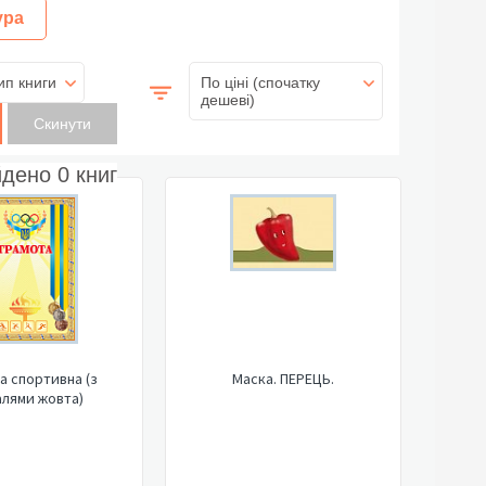
ура
ип книги
По ціні (спочатку
дешеві)
йдено
0
книг
а спортивна (з
Маска. ПЕРЕЦЬ.
лями жовта)