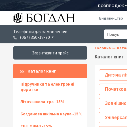
РОЗПРОДАЖ ~ 1
Видавництво
Телефони для замовлення:
(067) 350-18-70
Головна
Ката
Завантажити прайс
Каталог книг
Каталог книг
Дитяча лі
Підручники та електронні
додатки
Початков
Літня школа-гра -15%
Зовнішнє
Богданова шкільна наука -15%
Універсал
СВІТОВИД -15%