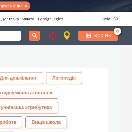
натись більше
Доставка і оплата
Foreign Rights
Вхід
КОШИК
Для дошкільнят
Логопедія
 підсумкова атестація
 учнівська атрибутика
робота
Вища школа