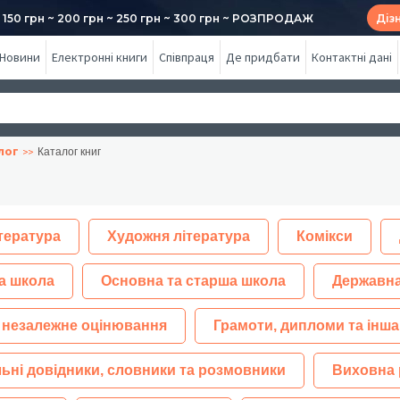
50 грн ~ 200 грн ~ 250 грн ~ 300 грн ~ РОЗПРОДАЖ
Діз
Новини
Електронні книги
Співпраця
Де придбати
Контактні дані
лог
Каталог книг
тература
Художня література
Комікси
а школа
Основна та старша школа
Державна
 незалежне оцінювання
Грамоти, дипломи та інша
ьні довідники, словники та розмовники
Виховна 