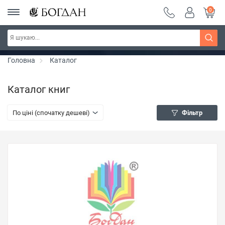
0
Серія "Чейзіана" ~ знижка 20%
Дізнатись більше
Головна
Каталог
Каталог книг
По ціні (спочатку дешеві)
Фільтр